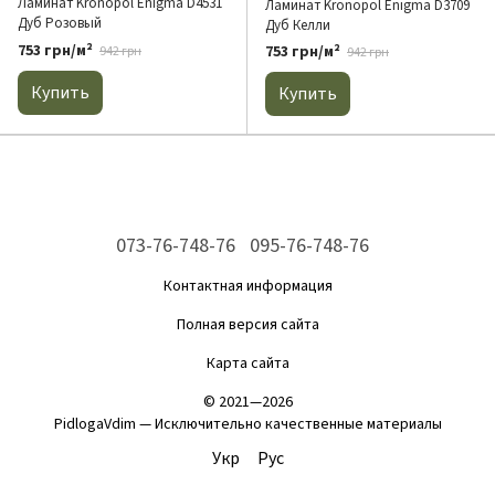
Ламинат Kronopol Enigma D4531
Ламинат Kronopol Enigma D3709
Дуб Розовый
Дуб Келли
753 грн/м²
753 грн/м²
942 грн
942 грн
Купить
Купить
073-76-748-76
095-76-748-76
Контактная информация
Полная версия сайта
Карта сайта
© 2021—2026
PidlogaVdim — Исключительно качественные материалы
Укр
Рус