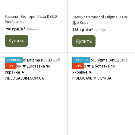
Ламинат Kronopol Testa D3310
Ламинат Kronopol Enigma D3340
Вяз Ариэль
Дуб Кора
790 грн/м²
753 грн/м²
994 грн
942 грн
Купить
Купить
НОВИНКА
НОВИНКА
−20%
−21%