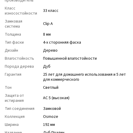
производитель
Класс
33 класс
износостойкости
Замковая
Clip A
система
Толщина
8 мм
Тип фаски
4-х сторонняя фаска
Дизайн
Дерево
Влагостойкость
Повышенной влагостойкости
Порода дерева
Дуб
Гарантия
25 лет для домашнего использования и 5 лет
для коммерческого
Тон
Светлый
Защита от
АС 5 (высокая)
истирания
Тип соединения
Замковой
Коллекция
Osmoze
Ширина
192 мм
Название
Дуб Пралин