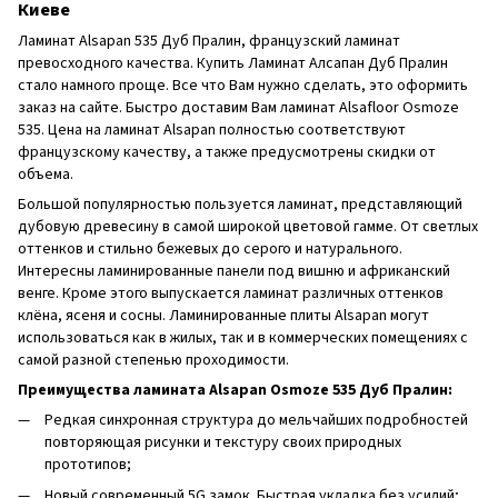
Киеве
Ламинат Alsapan 535 Дуб Пралин, французский ламинат
превосходного качества. Купить Ламинат Алсапан Дуб Пралин
стало намного проще. Все что Вам нужно сделать, это оформить
заказ на сайте. Быстро доставим Вам ламинат Alsafloor Osmoze
535. Цена на ламинат Alsapan полностью соответствуют
французскому качеству, а также предусмотрены скидки от
объема.
Большой популярностью пользуется ламинат, представляющий
дубовую древесину в самой широкой цветовой гамме. От светлых
оттенков и стильно бежевых до серого и натурального.
Интересны ламинированные панели под вишню и африканский
венге. Кроме этого выпускается ламинат различных оттенков
клёна, ясеня и сосны. Ламинированные плиты Alsapan могут
использоваться как в жилых, так и в коммерческих помещениях с
самой разной степенью проходимости.
Преимущества ламината Alsapan Osmoze 535 Дуб Пралин:
Редкая синхронная структура до мельчайших подробностей
повторяющая рисунки и текстуру своих природных
прототипов;
Новый современный 5G замок. Быстрая укладка без усилий;