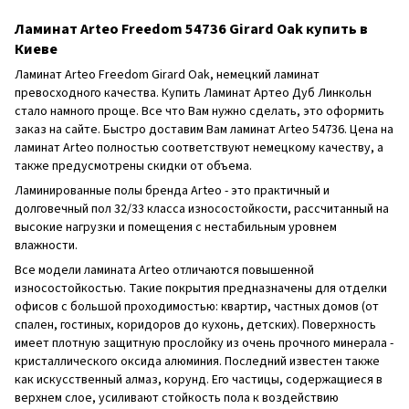
Ламинат Arteo Freedom 54736 Girard Oak купить в
Киеве
Ламинат Arteo Freedom Girard Oak, немецкий ламинат
превосходного качества. Купить Ламинат Артео Дуб Линкольн
стало намного проще. Все что Вам нужно сделать, это оформить
заказ на сайте. Быстро доставим Вам ламинат Arteo 54736. Цена на
ламинат Arteo полностью соответствуют немецкому качеству, а
также предусмотрены скидки от объема.
Ламинированные полы бренда Arteo - это практичный и
долговечный пол 32/33 класса износостойкости, рассчитанный на
высокие нагрузки и помещения с нестабильным уровнем
влажности.
Все модели ламината Arteo отличаются повышенной
износостойкостью. Такие покрытия предназначены для отделки
офисов с большой проходимостью: квартир, частных домов (от
спален, гостиных, коридоров до кухонь, детских). Поверхность
имеет плотную защитную прослойку из очень прочного минерала -
кристаллического оксида алюминия. Последний известен также
как искусственный алмаз, корунд. Его частицы, содержащиеся в
верхнем слое, усиливают стойкость пола к воздействию