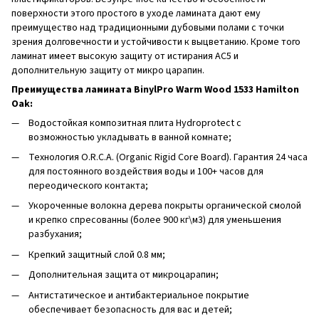
поверхности этого простого в уходе ламината дают ему
преимущество над традиционными дубовыми полами с точки
зрения долговечности и устойчивости к выцветанию. Кроме того
ламинат имеет высокую защиту от истирания AC5 и
дополнительную защиту от микро царапин.
Преимущества ламината BinylPro Warm Wood 1533 Hamilton
Oak:
Водостойкая композитная плита Hydroprotect c
возможностью укладывать в ванной комнате;
Технология O.R.C.A. (Organic Rigid Core Board). Гарантия 24 часа
для постоянного воздействия воды и 100+ часов для
переодического контакта;
Укороченные волокна дерева покрыты органической смолой
и крепко спресованны (более 900 кг\м3) для уменьшения
разбухания;
Крепкий защитный слой 0.8 мм;
Дополнительная защита от микроцарапин;
Антистатическое и антибактериальное покрытие
обеспечивает безопасность для вас и детей;