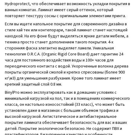
Hydroprotect, что обеспечивает возможность укладки покрытия в
ванных комнатах. Ламинат имеет серый оттенок, который
повторяет текстуру сосны с оригинальными элементами принта.
Если вы ищете напольное покрытие для современного дизайна в
стиле хай тек или контепорари, такой ламинат станет настоящей
находкой. На его фоне будут выделяться яркие детали мебели, а
техника просто станет дополнением такого покрытия. 4-х
сторонняя фаска элегантно выделяет ламели. Уникальная
технология O.R.C.A. (Organic Rigid Core Board) дает гарантию 24
часа для постоянного воздействия воды и 100+ часов для
переодического контакта с водой. Укороченные волокна дерева
покрыты органической смолой и крепко спресованы (более 900
кг\м3) для уменьшения разбухания. Кроме того ламинат имеет
крепкий защитный слой 0.8 мм.
BinylPro можно эксплуатировать как в домашних условиях с
минимальной нагрузкой на пол, так и в помещениях коммерческого
класса, он настолько износостойкий (33 класс), что может быть
установлен даже в магазинах с большим объемом трафика и
высокой нагрузкой. Антистатическое и антибактериальное
покрытие ламината обеспечивает безопасность для вас и ваших
детей. Покрытие экологически безопасно. Не содержит ПВХ и
пластификаторов. Безупречное качество и особенности