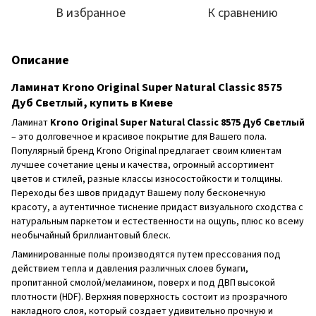
В избранное
К сравнению
Описание
Ламинат Krono Original Super Natural Classic 8575
Дуб Светлый, купить в Киеве
Ламинат
Krono Original Super Natural Classic 8575 Дуб Светлый
– это долговечное и красивое покрытие для Вашего пола.
Популярный бренд Krono Original предлагает своим клиентам
лучшее сочетание цены и качества, огромный ассортимент
цветов и стилей, разные классы износостойкости и толщины.
Переходы без швов придадут Вашему полу бесконечную
красоту, а аутентичное тиснение придаст визуального сходства с
натуральным паркетом и естественности на ощупь, плюс ко всему
необычайный бриллиантовый блеск.
Ламинированные полы производятся путем прессования под
действием тепла и давления различных слоев бумаги,
пропитанной смолой/меламином, поверх и под ДВП высокой
плотности (HDF). Верхняя поверхность состоит из прозрачного
накладного слоя, который создает удивительно прочную и