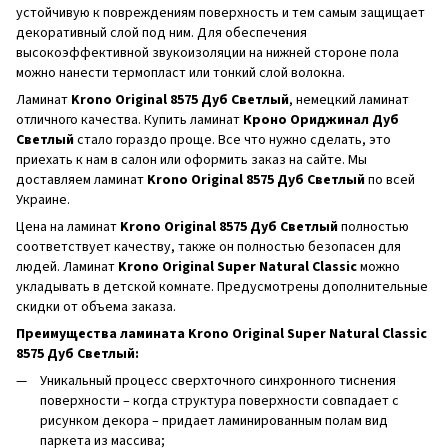
устойчивую к повреждениям поверхность и тем самым защищает
декоративный слой под ним. Для обеспечения
высокоэффективной звукоизоляции на нижней стороне пола
можно нанести термопласт или тонкий слой волокна.
Ламинат
Krono Original 8575 Дуб Светлый
, немецкий ламинат
отличного качества. Купить ламинат
Кроно Ориджинал Дуб
Светлый
стало гораздо проще. Все что нужно сделать, это
приехать к нам в салон или оформить заказ на сайте. Мы
доставляем ламинат
Krono Original 8575 Дуб Светлый
по всей
Украине.
Цена на ламинат
Krono Original 8575 Дуб Светлый
полностью
соответствует качеству, также он полностью безопасен для
людей. Ламинат
Krono Original Super Natural Classic
можно
укладывать в детской комнате. Предусмотрены дополнительные
скидки от объема заказа.
Преимущества ламината Krono Original Super Natural Classic
8575 Дуб Светлый:
Уникальный процесс сверхточного синхронного тиснения
поверхности – когда структура поверхности совпадает с
рисунком декора – придает ламинированным полам вид
паркета из массива;