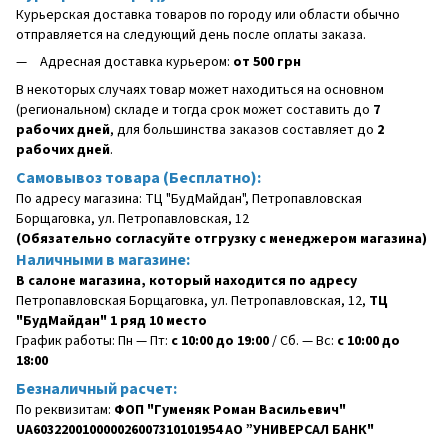
Курьерская доставка товаров по городу или области обычно
отправляется на следующий день после оплаты заказа.
Адресная доставка курьером:
от 500 грн
В некоторых случаях товар может находиться на основном
(региональном) складе и тогда срок может составить до
7
рабочих дней
, для большинства заказов составляет до
2
рабочих дней
.
Самовывоз товара (Бесплатно):
По адресу магазина: ТЦ "БудМайдан", Петропавловская
Борщаговка, ул. Петропавловская, 12
(Обязательно согласуйте отгрузку с менеджером магазина)
Наличными в магазине:
В салоне магазина, который находится по адресу
Петропавловская Борщаговка, ул. Петропавловская, 12,
ТЦ
"БудМайдан" 1 ряд 10 место
График работы: Пн — Пт:
с 10:00 до 19:00
/ Сб. — Вс:
с 10:00 до
18:00
Безналичный расчет:
По реквизитам:
ФОП "Гуменяк Роман Васильевич"
UA603220010000026007310101954 АО ”УНИВЕРСАЛ БАНК"