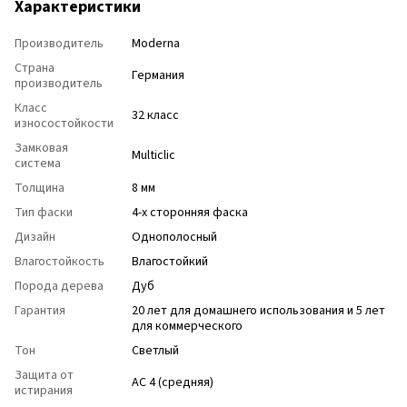
Характеристики
Производитель
Moderna
Страна
Германия
производитель
Класс
32 класс
износостойкости
Замковая
Multiclic
система
Толщина
8 мм
Тип фаски
4-х сторонняя фаска
Дизайн
Однополосный
Влагостойкость
Влагостойкий
Порода дерева
Дуб
Гарантия
20 лет для домашнего использования и 5 лет
для коммерческого
Тон
Светлый
Защита от
АС 4 (средняя)
истирания