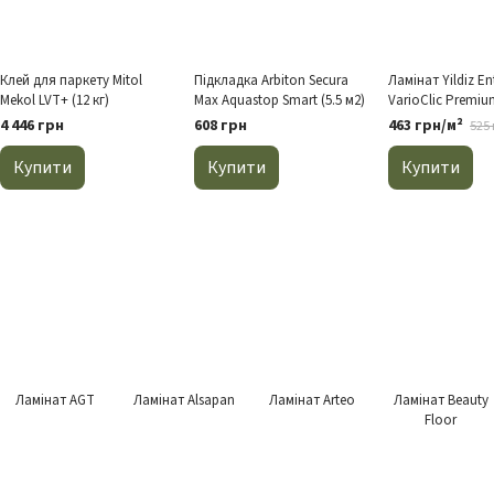
Клей для паркету Mitol
Підкладка Arbiton Secura
Ламінат Yildiz En
Mekol LVT+ (12 кг)
Max Aquastop Smart (5.5 м2)
VarioClic Premiu
білий
4 446 грн
608 грн
463 грн/м²
525 
Купити
Купити
Купити
Ламінат AGT
Ламінат Alsapan
Ламінат Arteo
Ламінат Beauty
Floor