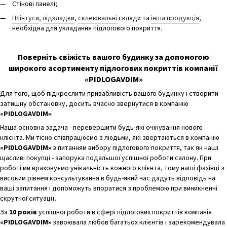
Стінові панелі;
Плінтуси
,
підкладки
,
склеювальні
склади та
інша продукція
,
необхідна для укладання підлогового покриття.
Поверніть свіжість вашого будинку за допомогою
широкого асортименту підлогових покриттів компанії
«PIDLOGAVDIM»
Для того, щоб підкреслити привабливість вашого будинку і створити
затишну обстановку, досить вчасно звернутися в компанію
«PIDLOGAVDIM»
.
Наша основна задача - перевершити будь-які очікування нового
клієнта. Ми тісно співпрацюємо з людьми, які звертаються в компанію
«PIDLOGAVDIM»
з питанням вибору підлогового покриття, так як наші
щасливі покупці - запорука подальшої успішної роботи салону. При
роботі ми враховуємо унікальність кожного клієнта, тому наші фахівці з
високим рівнем консультування в будь-який час дадуть відповідь на
ваші запитання і допоможуть впоратися з проблемою при виникненні
скрутної ситуації.
За
10 років
успішної роботи в сфері підлогових покриттів компанія
«PIDLOGAVDIM»
завоювала любов багатьох клієнтів і зарекомендувала