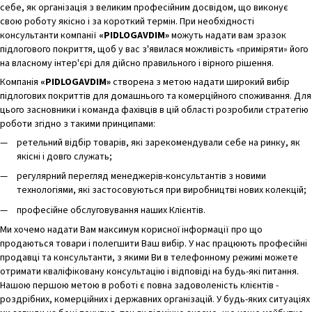
себе, як організація з великим професійним досвідом, що виконує
свою роботу якісно і за короткий термін. При необхідності
консультанти компанії
«PIDLOGAVDIM»
можуть надати вам зразок
підлогового покриття, щоб у вас з'явилася можливість «приміряти» його
на власному інтер'єрі для дійсно правильного і вірного рішення.
Компанія
«PIDLOGAVDIM»
створена з метою надати широкий вибір
підлогових покриттів для домашнього та комерційного споживання. Для
цього засновники і команда фахівців в цій області розробили стратегію
роботи згідно з такими принципами:
ретельний відбір товарів, які зарекомендували себе на ринку, як
якісні і довго служать;
регулярний перегляд менеджерів-консультантів з новими
технологіями, які застосовуються при виробництві нових колекцій;
професійне обслуговування наших Клієнтів.
Ми хочемо надати Вам максимум корисної інформації про що
продаються товари і полегшити Ваш вибір. У нас працюють професійні
продавці та консультанти, з якими Ви в телефонному режимі можете
отримати кваліфіковану консультацію і відповіді на будь-які питання.
Нашою першою метою в роботі є повна задоволеність клієнтів -
роздрібних, комерційних і державних організацій. У будь-яких ситуаціях