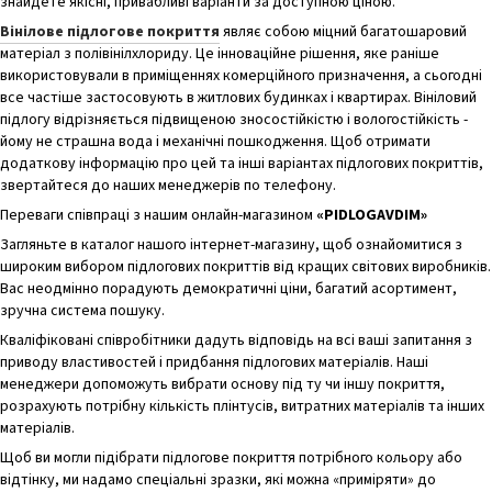
знайдете якісні, привабливі варіанти за доступною ціною.
Вінілове підлогове покриття
являє собою міцний багатошаровий
матеріал з полівінілхлориду. Це інноваційне рішення, яке раніше
використовували в приміщеннях комерційного призначення, а сьогодні
все частіше застосовують в житлових будинках і квартирах. Вініловий
підлогу відрізняється підвищеною зносостійкістю і вологостійкість -
йому не страшна вода і механічні пошкодження. Щоб отримати
додаткову інформацію про цей та інші варіантах підлогових покриттів,
звертайтеся до наших менеджерів по телефону.
Переваги співпраці з нашим онлайн-магазином
«PIDLOGAVDIM»
Загляньте в каталог нашого інтернет-магазину, щоб ознайомитися з
широким вибором підлогових покриттів від кращих світових виробників.
Вас неодмінно порадують демократичні ціни, багатий асортимент,
зручна система пошуку.
Кваліфіковані співробітники дадуть відповідь на всі ваші запитання з
приводу властивостей і придбання підлогових матеріалів. Наші
менеджери допоможуть вибрати основу під ту чи іншу покриття,
розрахують потрібну кількість плінтусів, витратних матеріалів та інших
матеріалів.
Щоб ви могли підібрати підлогове покриття потрібного кольору або
відтінку, ми надамо спеціальні зразки, які можна «приміряти» до