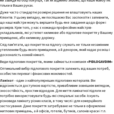
ми завжди на боці покупця, так як відмінно знаємо, що наше майбутнє
тільки в Ваших руках.
Дуже часто стандартні розмірні рішення не влаштовують наших
Клієнтів. У цьому випадку, ми поспішаємо Вас заспокоїти і запевнити,
що наші майстри можуть вирішити будь-яке завдання щодо форм і
розмірів. Крім того, у нас є команда професійних майстрів-
укладальників, які устелют килимове або підлогове покриття у Вашому
приміщенні, або килимову доріжку.
Слід пам'ятати, що покриття на підлогу служать не тільки незамінним
утепленням будь-якого приміщення, а й декором, який надає розкіш і
досконалість кожній кімнаті.
Види підлогових покриттів, якими займається компанія
«PIDLOGAVDIM»
Оптимальний вибір підлогового покриття залежить від ваших потреб,
особистих переваг і фінансових можливостей.
Ламінат
- один з найпопулярніших підлогових матеріалів. Він
відрізняється доступною вартістю, привабливим зовнішнім виглядом,
зносостійкість, простим відходом. Для миття ламінатної підлоги не
потрібно використовувати будь-які спеціальні засоби. Існують
різновиди ламінату різних класів, в тому числі і для комерційного
застосування. Дане покриття затребуване не тільки в оформленні
житлових приміщень, а й офісів, готелів, бутиків, салонів краси і т.п.