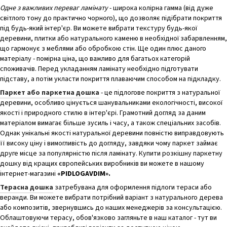
Одне з важливих переваг ламінату
- широка колірна гамма (від дуже
світлого тону до практично чорного), що дозволяє підібрати покриття
під будь-який інтер'єр. Ви можете вибрати текстуру будь-якої
деревини, плитки або натурального каменю в необхідної забарвленням,
що гармонує з меблями або обробкою стін. Ще один плюс даного
матеріалу - помірна ціна, що важливо для багатьох категорій
споживачів. Перед укладанням ламінату необхідно підготувати
підставу, а потім укласти покриття плаваючим способом на підкладку.
Паркет або паркетна дошка
- це підлогове покриття з натуральної
деревини, особливо цінується шанувальниками екологічності, високої
якості і природного стилю в інтер'єрі. Грамотний догляд за даним
матеріалом вимагає більше зусиль і часу, а також спеціальних засобів.
Однак унікальні якості натуральної деревини повністю виправдовують
її високу ціну і вимогливість до догляду, завдяки чому паркет займає
друге місце за популярністю після ламінату. Купити розкішну паркетну
дошку від кращих європейських виробників ви можете в нашому
інтернет-магазині
«PIDLOGAVDIM».
Терасна дошка
затребувана для оформлення підлоги тераси або
веранди. Ви можете вибрати потрібний варіант з натурального дерева
або композитів, звернувшись до наших менеджерів за консультацією.
Облаштовуючи терасу, обов'язково загляньте в наш каталог - тут ви