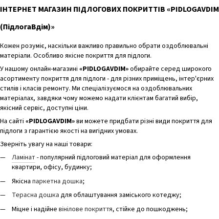
ІНТЕРНЕТ МАГАЗИН ПІДЛОГОВИХ ПОКРИТТІВ «PIDLOGAVDIM
(ПідлогаВдім)»
Кожен розуміє, наскільки важливо правильно обрати оздоблювальні
матеріали. Особливо якісне покриття для підлоги.
У нашому онлайн-магазині
«PIDLOGAVDIM»
обирайте серед широкого
асортименту покриття для підлоги - для різних приміщень, інтер'єрних
стилів і класів ремонту. Ми спеціалізуємося на оздоблювальних
матеріалах, завдяки чому можемо надати клієнтам багатий вибір,
якісний сервіс, доступні ціни.
На сайті
«PIDLOGAVDIM»
ви можете придбати різні види покриття для
підлоги з гарантією якості на вигідних умовах.
Зверніть увагу на наші товари:
Ламінат
- популярний підлоговий матеріал для оформлення
квартири, офісу, будинку;
Якісна
паркетна дошка
;
Терасна дошка
для облаштування заміського котеджу;
Міцне і надійне
вінілове покриття
, стійке до пошкоджень;