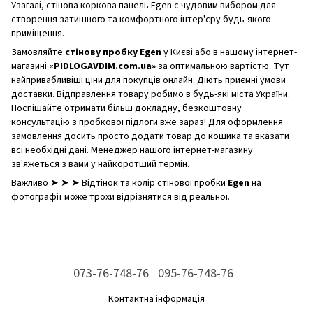
Узагалі, стінова коркова панель Egen є чудовим вибором для
створення затишного та комфортного інтер'єру будь-якого
приміщення.
Замовляйте
стінову пробку Egen
у Києві або в нашому інтернет-
магазині
«PIDLOGAVDIM.com.ua»
за оптимальною вартістю. Тут
найпривабливіші ціни для покупців онлайн. Діють приємні умови
доставки. Відправлення товару робимо в будь-які міста України.
Поспішайте отримати більш докладну, безкоштовну
консультацію з пробкової підлоги вже зараз! Для оформлення
замовлення досить просто додати товар до кошика та вказати
всі необхідні дані. Менеджер нашого інтернет-магазину
зв'яжеться з вами у найкоротший термін.
Важливо ➤ ➤ ➤ Відтінок та колір стінової пробки
Egen
на
фотографії може трохи відрізнятися від реальної.
073-76-748-76
095-76-748-76
Контактна інформація