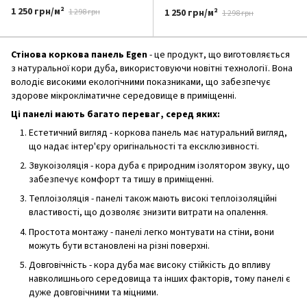
1 250 грн/м²
1 250 грн/м²
1 298 грн
1 298 грн
Стінова коркова панель Egen
- це продукт, що виготовляється
з натуральної кори дуба, використовуючи новітні технології. Вона
володіє високими екологічними показниками, що забезпечує
здорове мікрокліматичне середовище в приміщенні.
Ці панелі мають багато переваг, серед яких:
Естетичний вигляд - коркова панель має натуральний вигляд,
що надає інтер'єру оригінальності та ексклюзивності.
Звукоізоляція - кора дуба є природним ізолятором звуку, що
забезпечує комфорт та тишу в приміщенні.
Теплоізоляція - панелі також мають високі теплоізоляційні
властивості, що дозволяє знизити витрати на опалення.
Простота монтажу - панелі легко монтувати на стіни, вони
можуть бути встановлені на різні поверхні.
Довговічність - кора дуба має високу стійкість до впливу
навколишнього середовища та інших факторів, тому панелі є
дуже довговічними та міцними.