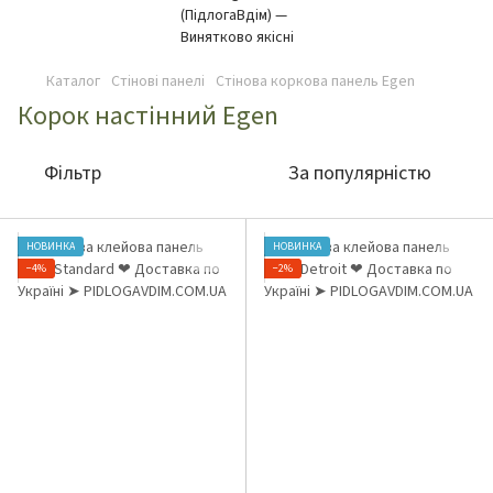
Каталог
Стінові панелі
Стінова коркова панель Egen
Корок настінний Egen
Фільтр
За популярністю
НОВИНКА
НОВИНКА
−4%
−2%