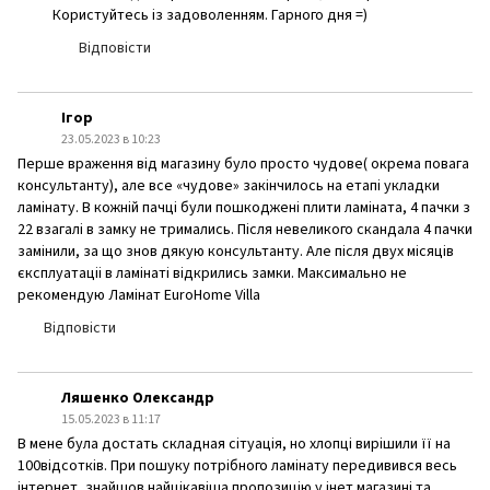
Користуйтесь із задоволенням. Гарного дня =)
Відповісти
Ігор
23.05.2023 в 10:23
Перше враження від магазину було просто чудове( окрема повага
консультанту), але все «чудове» закінчилось на етапі укладки
ламінату. В кожній пачці були пошкоджені плити ламіната, 4 пачки з
22 взагалі в замку не тримались. Після невеликого скандала 4 пачки
замінили, за що знов дякую консультанту. Але після двух місяців
єксплуатаціі в ламінаті відкрились замки. Максимально не
рекомендую Ламінат EuroHome Villa
Відповісти
Ляшенко Олександр
15.05.2023 в 11:17
В мене була достать складная сітуація, но хлопці вирішили її на
100відсотків. При пошуку потрібного ламінату передивився весь
інтернет, знайшов найцікавіша пропозицію у інет магазині та