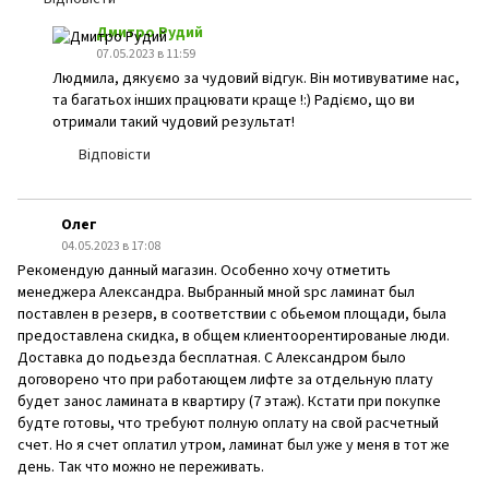
Дмитро Рудий
07.05.2023 в 11:59
Людмила, дякуємо за чудовий відгук. Він мотивуватиме нас,
та багатьох інших працювати краще !:) Радіємо, що ви
отримали такий чудовий результат!
Відповісти
Олег
04.05.2023 в 17:08
Рекомендую данный магазин. Особенно хочу отметить
менеджера Александра. Выбранный мной spc ламинат был
поставлен в резерв, в соответствии с обьемом площади, была
предоставлена скидка, в общем клиентоорентированые люди.
Доставка до подьезда бесплатная. С Александром было
договорено что при работающем лифте за отдельную плату
будет занос ламината в квартиру (7 этаж). Кстати при покупке
будте готовы, что требуют полную оплату на свой расчетный
счет. Но я счет оплатил утром, ламинат был уже у меня в тот же
день. Так что можно не переживать.