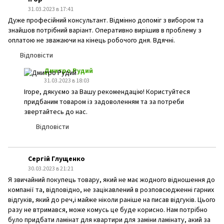
31.03.2023 в 17:41
Дуже професійний консультант. Відмінно допоміг з вибором та
знайшов потрібний варіант. Оперативно вирішив в проблему з
оплатою не зважаючи на кінець робочого дня. Вдячні.
Відповісти
Дмитро Рудий
31.03.2023 в 18:03
Ігоре, дякуємо за Вашу рекомендацію! Користуйтеся
придбаним товаром із задоволенням та за потреби
звертайтесь до нас.
Відповісти
Сергій Глущенко
30.03.2023 в 21:21
Я звичайний покупець товару, який не має жодного відношення до
компанії та, відповідно, не зацікавлений в розповсюдженні гарних
відгуків, який до реч,і майже ніколи раніше на писав відгуків. Цього
разу не втримався, може комусь це буде корисно. Нам потрібно
було придбати ламінат для квартири для заміни ламінату, акий за