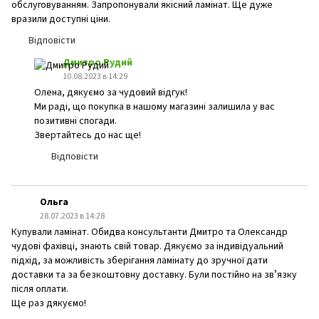
обслуговуванням. Запропонували якісний ламінат. Ще дуже
вразили доступні ціни.
Відповісти
Дмитро Рудий
10.08.2023 в 14:29
Олена, дякуємо за чудовий відгук!
Ми раді, що покупка в нашому магазині залишила у вас
позитивні спогади.
Звертайтесь до нас ще!
Відповісти
Ольга
28.07.2023 в 14:28
Купували ламінат. Обидва консультанти Дмитро та Олександр
чудові фахівці, знають свій товар. Дякуємо за індивідуальний
підхід, за можливість зберігання ламінату до зручної дати
доставки та за безкоштовну доставку. Були постійно на звʼязку
після оплати.
Ще раз дякуємо!