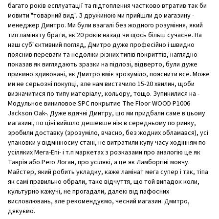
багато років есплуатації та підтоплення частково втратив так би
мовити "товарний вид". З дружиною ми прийшли до магазину -
менеджер Дмитро. Ми були взагалі без жодного розуміння, який
тип ламінату брати, як 20 років назад чи щось більш сучасне. На
наш суб"єктивний погляд, Дмитро дуже професійно і швидко
пояснив переваги та недоліки різних типів покриттів, наглядно
показав як виглядають зразки на підлозі, відверто, були дуже
приємно здивовані, як Дмитро вміє зрозуміло, пояснити все. Може
ми не серьозні покупці, але нам вистачило 15-20 хвилин, щоби
визначитися по типу матеріалу, кольору, тощо. Зупинилися на -
Модульное виниловое SPC покрытие The Floor WOOD P1006
Jackson Oak-. Дуже вдячні Дмитру, що ми придбали саме в цьому
магазині, по ціні вийшло дешевше ніж в середньому по ринку,
зробили доставку (зрозуміло, вчасно, без жодних обламався), усі
упаковки у відмінносму стані, не витратили купу часу ходінням по
усіляких Мега-Епі- і т.п маркетах з розказами про аналогію це як
Таврія або Рего Логан, про усілякі, а це як Ламборгіні мовчу.
Майстер, який робить укладку, каже ламінат мега супер і так, тіпа
як самі правильно обрали, таке відчуття, що той випадок коли,
культурно кажучі, не прогадали, далекі від пафосних
висловлювань, але рекомендуємо, чесний магазин. Дмитро,
дякуємо.