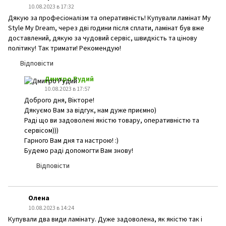
10.08.2023 в 17:32
Дякую за професіоналізм та оперативність! Купували ламінат My
Style My Dream, через дві години після сплати, ламінат був вже
доставлений, дякую за чудовий сервіс, швидкість та цінову
політику! Так тримати! Рекомендую!
Відповісти
Дмитро Рудий
10.08.2023 в 17:57
Доброго дня, Вікторе!
Дякуємо Вам за відгук, нам дуже приємно)
Раді що ви задоволені якістю товару, оперативністю та
сервісом)))
Гарного Вам дня та настрою! :)
Будемо раді допомогти Вам знову!
Відповісти
Олена
10.08.2023 в 14:24
Купували два види ламінату. Дуже задоволена, як якістю так і