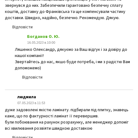
звернувся до них. Забезпечили гарантовано безпечну сплату
коштів, доставку до Франківська та ще компенсували частину
доставки. Швидко, надійно, безпечно. Рекомендую. Дякую.
Відповісти
Богданов О. Ю.
16.05.2023 в 10:00
Ляшенко Олександр, дякуємо за Ваш відгук і за довіру до
нашої компанії!
Звертайтесь до нас, якшо буде потреба, і ми з радістю Вам
допоможемо)
Відповісти
людмила
07.05.2023 в 11:53
дуже задоволені якістю ламінату. підбирали під плитку, знавець
каже, що по фактурності ламінат її перевершив.
були побоювання на рахунок розрахунку, але менеджер допоміг
всі хвилювання розвіяти швидкою доставкою
Відповісти