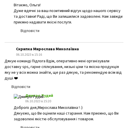
Вітаємо, Ольга!
Дуже вдячні за ваш позитивний відгук щодо нашого сервісу
та доставки! Раді, що Ви залишилися задоволені. Нам завжди
приємно надавати якісні послуги.
Відповісти
Скрипка Мирослава Миколаївна
06.10.2023 в 15:16
Дякую команді Підлога Вдім, оперативно мені організували
доставку sps, гарне спілкування, низькі ціни та якісна продукція
яку не у всіх можна знайти, ще раз дякую, та рекомендую всім від
душі ❤️
Відповісти
Дмитро Рудий
06.10.2023 в 15:20
Доброго дня,Мирослава Миколаївна ! :)
Дякуємо, що Ви оцінили наші старання. Нам приємно, що Ви
задоволені якістю обслуговування і товаром.
Відповісти