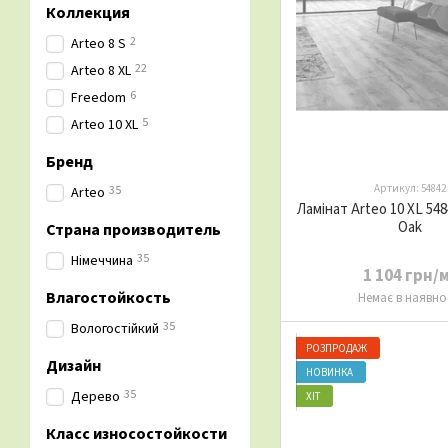
Коллекция
2
Arteo 8 S
22
Arteo 8 XL
6
Freedom
5
Arteo 10 XL
Бренд
Артикул: 54842
35
Arteo
Ламінат Arteo 10 XL 548
Oak
Страна производитель
35
Німеччина
1 104 грн/
Влагостойкость
Немає в наявно
35
Вологостійкий
РОЗПРОДАЖ
Дизайн
НОВИНКА
35
Дерево
ХІТ
Класс износостойкости