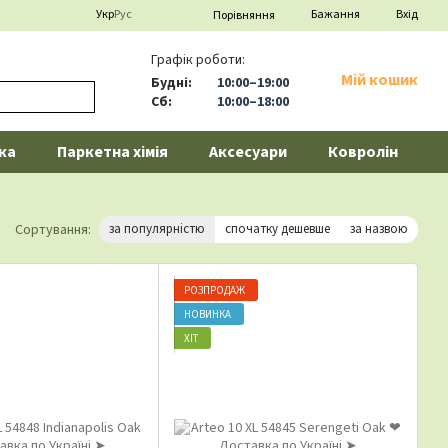
Укр
Рус
Бажання
Вхід
Порівняння
Графік роботи:
Мій кошик
Будні:
10:00–19:00
Сб:
10:00–18:00
ка
Паркетна хімія
Аксесуари
Ковролін
Сортування:
за популярністю
спочатку дешевше
за назвою
РОЗПРОДАЖ
НОВИНКА
ХІТ