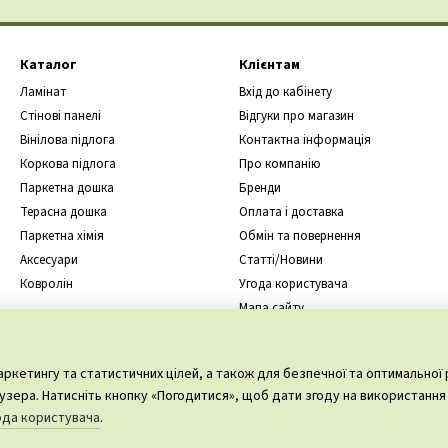
ся з використанням високоякісних матеріалів, що надає йому високого с
 приміщень з високою прохідністю та сімей, де діти та домашні твари
Каталог
Клієнтам
Ламінат
Вхід до кабінету
Стінові панелі
Відгуки про магазин
нноваційною системою "клац-клік", яка значно спрощує процес укладанн
Вінілова підлога
Контактна інформація
аощаджує вам як час, так і гроші.
Коркова підлога
Про компанію
Паркетна дошка
Бренди
teo
надають збільшену стійкість до вологості, що робить його придатни
Терасна дошка
Оплата і доставка
Паркетна хімія
Обмін та повернення
Аксесуари
Статті/Новини
Ковролін
Угода користувача
и та доглядати. Його поверхня не потребує спеціального догляду, і ре
Мапа сайту
Ми в соцмережах
ркетингу та статистичних цілей, а також для безпечної та оптимальної 
eo
відповідає екологічним стандартам і не містить шкідливих речовин. 
зера. Натисніть кнопку «Погодитися», щоб дати згоду на використання 
а навколишнього середовища.
ода користувача
.
в та відтінків: