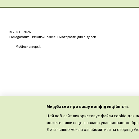
Міцність та стійкість:
Ламінат
Arteo
виготовляєть
робить його ідеальним для
Легкість укладання:
© 2021—2026
PidlogaVdim - Виключно якісні матеріали для підлоги
Ламінат
Arteo
обладнаний і
запрошувати фахівців, що з
Мобільна версія
Стійкість до вологи:
Деякі варіанти ламінату
Ar
та кухні.
Простота догляду:
Ламінат
Arteo
легко чистит
тривалого часу.
Ми дбаємо про вашу конфіденційність
Екологічна чистота:
Цей веб-сайт використовує файли cookie для ма
Виробництво ламінату
Art
можете змінити це в налаштуваннях вашого брау
безпечний для здоров'я т
Інтернет-магазин створений з Хорошоп
Детальніше можна ознайомитися на сторінці
Уг
Широкий вибір дизайні