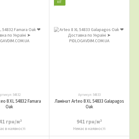
ХІТ
ртикул: 54832
Артикул: 54833
eo 8 XL 54832 Famara
Ламінат Arteo 8 XL 54833 Galapagos
Oak
Oak
41 грн/м²
941 грн/м²
ає в наявності
Немає в наявності