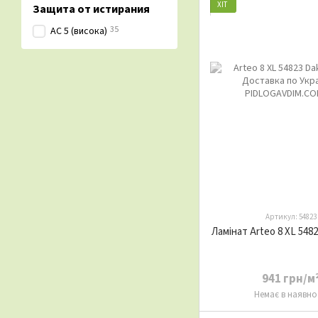
ХІТ
Защита от истирания
35
АС 5 (висока)
Артикул: 54823
Ламінат Arteo 8 XL 548
941 грн/м
Немає в наявно