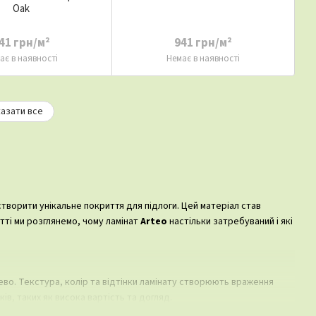
Oak
41 грн/м²
941 грн/м²
ає в наявності
Немає в наявності
азати все
творити унікальне покриття для підлоги. Цей матеріал став
атті ми розглянемо, чому ламінат
Arteo
настільки затребуваний і які
ево. Текстура, колір та відтінки ламінату створюють враження
в, таких як висока вартість та догляд.