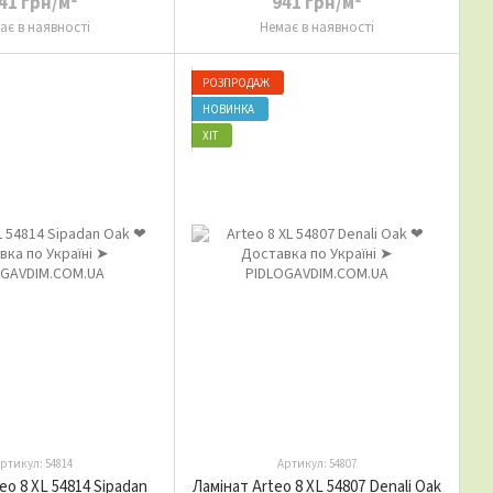
41 грн/м²
941 грн/м²
ає в наявності
Немає в наявності
РОЗПРОДАЖ
НОВИНКА
ХІТ
ртикул: 54814
Артикул: 54807
eo 8 XL 54814 Sipadan
Ламінат Arteo 8 XL 54807 Denali Oak