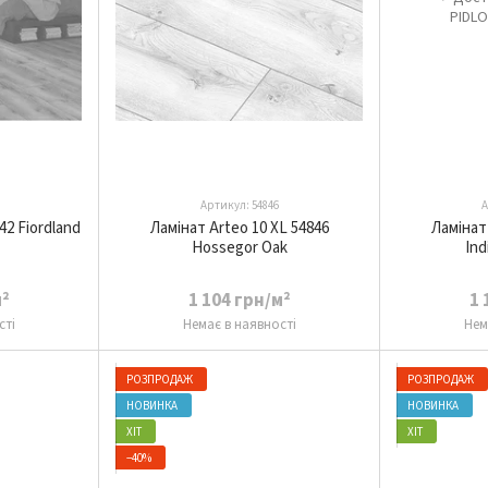
Артикул: 54846
А
42 Fiordland
Ламінат Arteo 10 XL 54846
Ламінат 
Hossegor Oak
Ind
м²
1 104 грн/м²
1 
сті
Немає в наявності
Нем
РОЗПРОДАЖ
РОЗПРОДАЖ
НОВИНКА
НОВИНКА
ХІТ
ХІТ
−40%