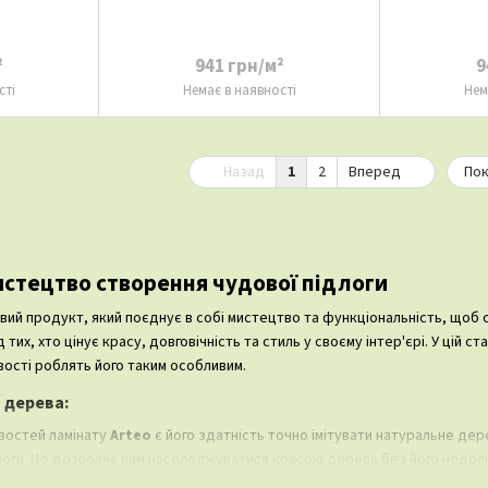
²
941 грн/м²
9
сті
Немає в наявності
Нем
Назад
1
2
Вперед
Пок
истецтво створення чудової підлоги
вий продукт, який поєднує в собі мистецтво та функціональність, щоб с
их, хто цінує красу, довговічність та стиль у своєму інтер'єрі. У цій ст
ості роблять його таким особливим.
 дерева:
востей ламінату
Arteo
є його здатність точно імітувати натуральне дер
логи. Це дозволяє вам насолоджуватися красою дерева без його недолікі