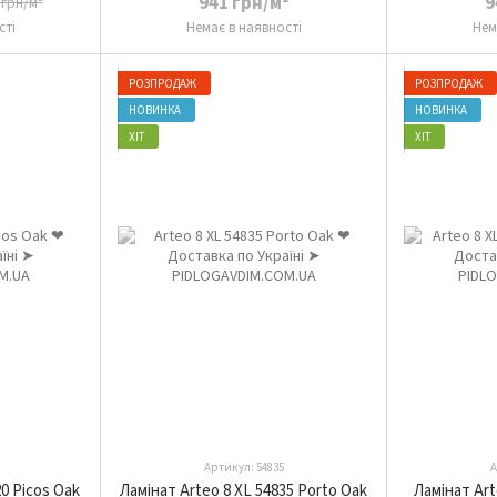
941 грн/м²
9
 грн/м²
сті
Немає в наявності
Нем
РОЗПРОДАЖ
РОЗПРОДАЖ
НОВИНКА
НОВИНКА
ХІТ
ХІТ
Артикул: 54835
А
20 Picos Oak
Ламінат Arteo 8 XL 54835 Porto Oak
Ламінат Art