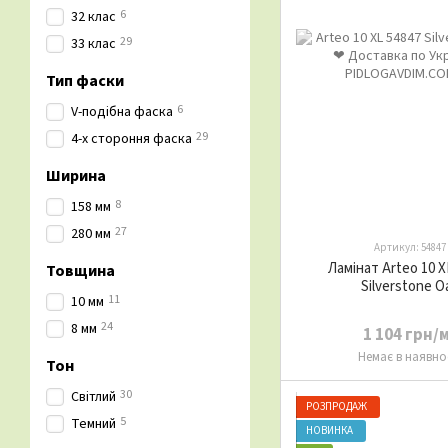
6
32 клас
29
33 клас
Тип фаски
6
V-подібна фаска
29
4-х стороння фаска
Ширина
8
158 мм
27
280 мм
Артикул: 54847
Ламінат Arteo 10 X
Товщина
Silverstone O
11
10 мм
24
8 мм
1 104 грн/
Немає в наявно
Тон
30
Світлий
РОЗПРОДАЖ
5
Темний
НОВИНКА