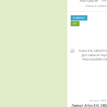
565 грн/м²
941
Немає в наявно
НОВИНКА
ХІТ
Артикул: 54820
Ламінат Arteo 8 XL 548