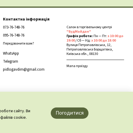
тупеня міцності та стійкості до подряпин, сколів та стирання. Це
ни можуть створювати додаткове зношування.
Контактна інформація
073-76-748-76
Салон в торгівельному центрі
"БудМайдан"
095-76-748-76
Графік роботи:
Пн — Пт:
з 10:00 до
я. Ви можете легко вкласти його самі, без необхідності
19:00
/ Сб — Нд:
з 10:00 до 18:00
Передзвонити вам?
Вулиця Петропавлівська, 12,
Петропавлівська Борщагівка,
WhatsApp
Київська обл., 08130
Telegram
м для використання у вологих приміщеннях, таких як ванні кімнати
Мапа проїзду
pidlogavdim@gmail.com
гулярне прибирання підтримає його привабливий вигляд протягом
роботи сайту. Ви
Погодитися
Це надає йому статусу екологічно чистого продукту, який
файлів cookie.