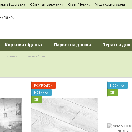
лата і доставка
Обмін та повернення
Статті/Новини
Угода користувача
-748-76
Коркова підлога
Паркетна дошка
Терасна дош
г
Ламінат
Ламінат Arteo
РОЗПРОДАЖ
НОВИНКА
НОВИНКА
ХІТ
ХІТ