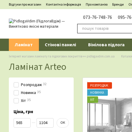
Перейти до основного контенту
Відгуки про магазин
Контактна інформація
Про компанію
Бренди
Оп
073-76-748-76
095-76
Ламінат
Стінові панелі
Вінілова підлога
Інтернет магазин ламінату та підлогових покриттів 👀 pidlogavdim.com.ua
Катало
Ламінат Arteo
32
Розпродаж
РОЗПРОДАЖ
35
Новинка
НОВИНКА
ХІТ
35
Хіт
Ціна, грн
Від Ціна, грн
До Ціна, грн
ОК