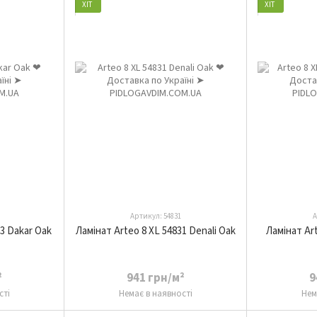
ХІТ
ХІТ
Артикул: 54831
А
23 Dakar Oak
Ламінат Arteo 8 XL 54831 Denali Oak
Ламінат Art
²
941 грн/м²
9
сті
Немає в наявності
Нем