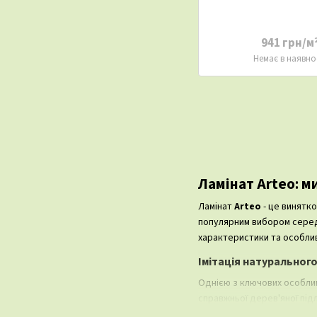
941 грн/м
Немає в наявно
Ламінат Arteo: м
Ламінат
Arteo
- це винятко
популярним вибором серед т
характеристики та особлив
Імітація натурального
Однією з ключових особли
справжньої дерев'яної під