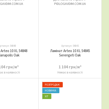
ртикул: 54848
Артикул: 54845
Arteo 10 XL 54848
Ламінат Arteo 10 XL 54845
ianapolis Oak
Serengeti Oak
104 грн/м²
1 104 грн/м²
ає в наявності
Немає в наявності
РОЗПРОДАЖ
НОВИНКА
ХІТ