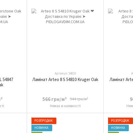
Артикул: 54810
А
L 54847
Ламінат Arteo 8 S 54810 Kruger Oak
Ламінат Arte
ak
м²
566 грн/м²
9
944 грн/м²
сті
Немає в наявності
Нем
РОЗПРОДАЖ
РОЗПРОДАЖ
НОВИНКА
НОВИНКА