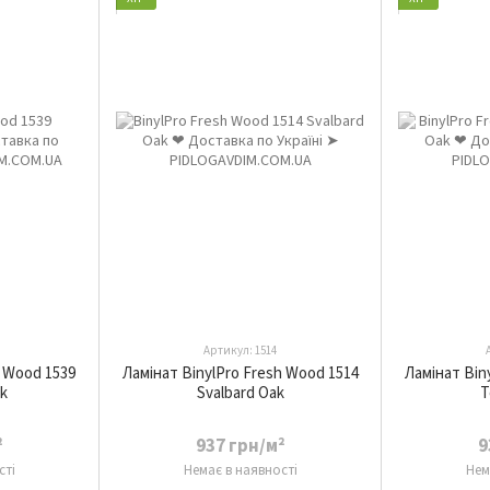
Артикул: 1514
 Wood 1539
Ламінат BinylPro Fresh Wood 1514
Ламінат Bin
k
Svalbard Oak
T
²
937 грн/м²
9
сті
Немає в наявності
Нем