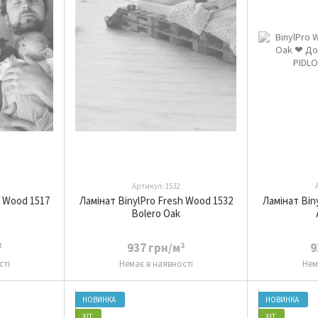
Артикул: 1532
h Wood 1517
Ламінат BinylPro Fresh Wood 1532
Ламінат Bin
Bolero Oak
²
937 грн/м²
9
сті
Немає в наявності
Нем
НОВИНКА
НОВИНКА
ХІТ
ХІТ