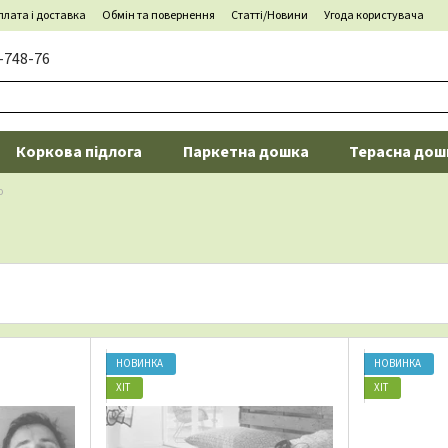
лата і доставка
Обмін та повернення
Статті/Новини
Угода користувача
-748-76
Коркова підлога
Паркетна дошка
Терасна дош
o
НОВИНКА
НОВИНКА
ХІТ
ХІТ