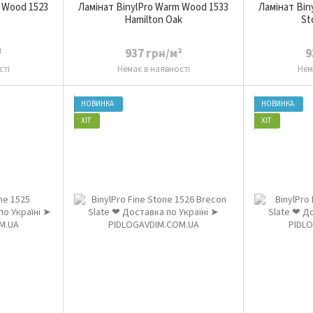
 Wood 1523
Ламінат BinylPro Warm Wood 1533
Ламінат Bin
Hamilton Oak
St
²
937 грн/м²
9
сті
Немає в наявності
Нем
НОВИНКА
НОВИНКА
ХІТ
ХІТ