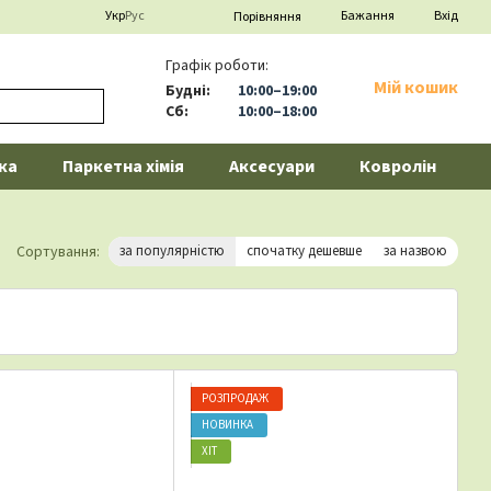
Укр
Рус
Бажання
Вхід
Порівняння
Графік роботи:
Мій кошик
Будні:
10:00–19:00
Сб:
10:00–18:00
ка
Паркетна хімія
Аксесуари
Ковролін
Сортування:
за популярністю
спочатку дешевше
за назвою
РОЗПРОДАЖ
НОВИНКА
ХІТ