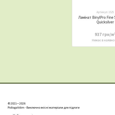
Артикул: 1525
Ламінат BinylPro Fine
Quicksilver
937 грн/м
Немає в наявно
© 2021—2026
PidlogaVdim - Виключно якісні матеріали для підлоги