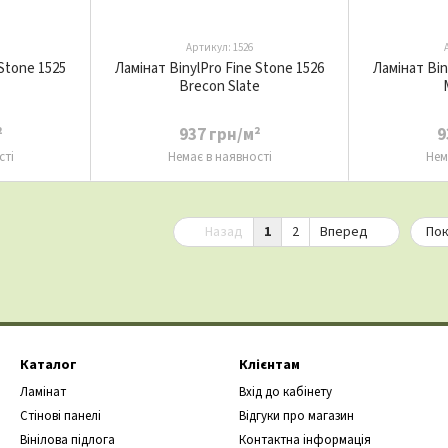
Артикул: 1526
 Stone 1525
Ламінат BinylPro Fine Stone 1526
Ламінат Bin
Brecon Slate
²
937 грн/м²
9
сті
Немає в наявності
Нем
Назад
1
2
Вперед
Пок
Каталог
Клієнтам
Ламінат
Вхід до кабінету
Стінові панелі
Відгуки про магазин
Вінілова підлога
Контактна інформація