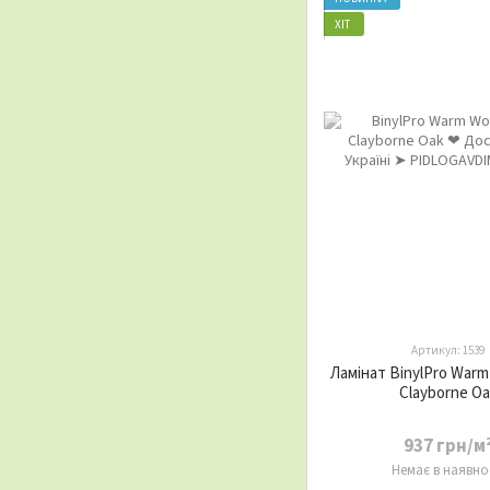
ХІТ
Артикул: 1539
Ламінат BinylPro Warm
Clayborne Oa
937 грн/м
Немає в наявно