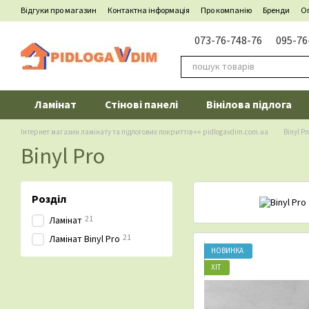
Перейти до основного контенту
Відгуки про магазин
Контактна інформація
Про компанію
Бренди
Оп
073-76-748-76
095-76
Ламінат
Стінові панелі
Вінілова підлога
Інтернет магазин ламінату та підлогових покриттів 👀 pidlogavdim.com.ua
Binyl Pr
Binyl Pro
Розділ
21
Ламінат
21
Ламінат Binyl Pro
НОВИНКА
ХІТ