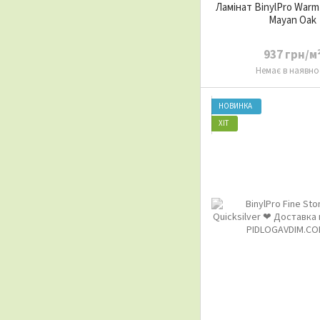
Ламінат BinylPro Warm
Mayan Oak
937 грн/м
Немає в наявно
НОВИНКА
ХІТ