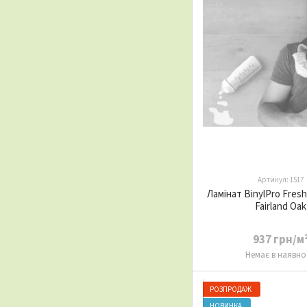
Артикул: 1517
Ламінат BinylPro Fres
Fairland Oak
937 грн/м
Немає в наявно
РОЗПРОДАЖ
НОВИНКА