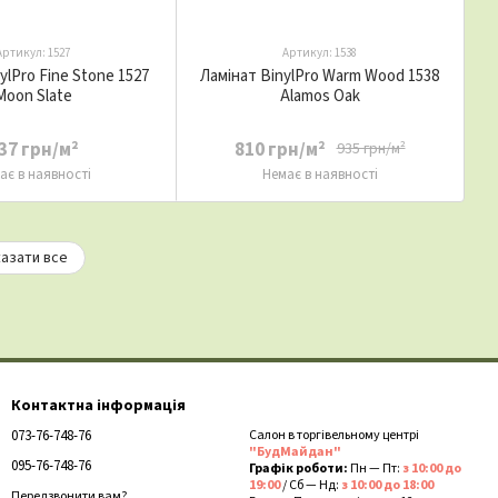
Артикул: 1527
Артикул: 1538
ylPro Fine Stone 1527
Ламінат BinylPro Warm Wood 1538
Moon Slate
Alamos Oak
37 грн/м²
810 грн/м²
935 грн/м²
ає в наявності
Немає в наявності
азати все
Контактна інформація
073-76-748-76
Салон в торгівельному центрі
"БудМайдан"
095-76-748-76
Графік роботи:
Пн — Пт:
з 10:00 до
19:00
/ Сб — Нд:
з 10:00 до 18:00
Передзвонити вам?