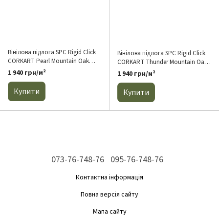
Вінілова підлога SPC Rigid Click
Вінілова підлога SPC Rigid Click
CORKART Pearl Mountain Oak
CORKART Thunder Mountain Oak
(Португалія)
(Португалія)
1 940 грн/м²
1 940 грн/м²
Купити
Купити
073-76-748-76
095-76-748-76
Контактна інформація
Повна версія сайту
Мапа сайту