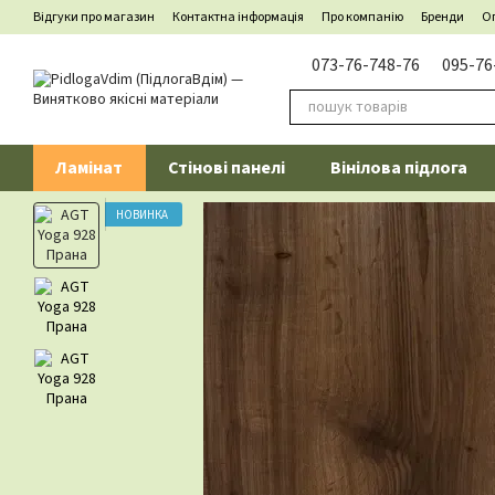
Перейти до основного контенту
Відгуки про магазин
Контактна інформація
Про компанію
Бренди
Оп
073-76-748-76
095-76
Ламінат
Стінові панелі
Вінілова підлога
НОВИНКА