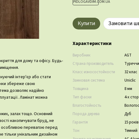
Купити
Замовити ш
Характеристики
Виробник
AGT
покриття для дому та офісу. Будь-
Страна производитель
Туречч
риміщення.
Класс износостойкости
32 клас
снуючий інтер'єр або стати
Замковая система
Uniclic
ланки збереже свою
Товщина
8 мм
стема дозволяє надійно
Тип фаски
4-х сто
плуатації. Ламінат можна
Влагостойкость
Вологос
ожих, залах тощо. Основний
Порода дерева
Дуб
вості накопичувати бруд, не
Гарантія
15 рокі
с є особливою перевагою перед
Тон
Темний
не тільки унікальним дизайном