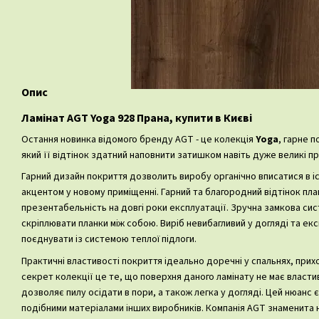
Опис
Ламінат AGT Yoga 928 Прана, купити в Києві
Остання новинка відомого бренду AGT - це колекція
Yoga
, гарне 
який її відтінок здатний наповнити затишком навіть дуже великі п
Гарний дизайн покриття дозволить виробу органічно вписатися в і
акцентом у новому приміщенні. Гарний та благородний відтінок п
презентабельність на довгі роки експлуатації. Зручна замкова си
скріплювати планки між собою. Виріб невибагливий у догляді та екс
поєднувати із системою теплої підлоги.
Практичні властивості покриття ідеально доречні у спальнях, прих
секрет колекції це те, що поверхня даного ламінату не має власти
дозволяє пилу осідати в пори, а також легка у догляді. Цей нюан
подібними матеріалами інших виробників. Компанія AGT знаменита 