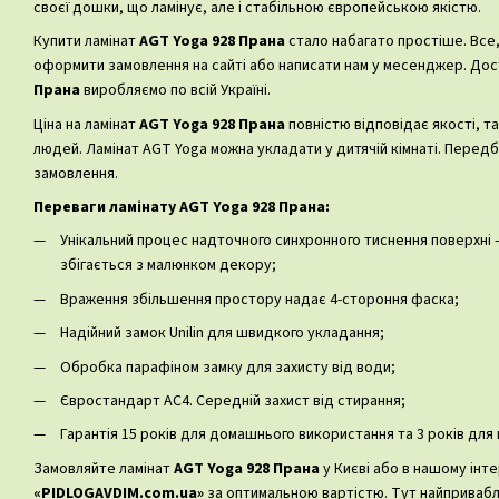
своєї дошки, що ламінує, але і стабільною європейською якістю.
Купити ламінат
AGT Yoga 928 Прана
стало набагато простіше. Все
оформити замовлення на сайті або написати нам у месенджер. Дос
Прана
виробляємо по всій Україні.
Ціна на ламінат
AGT Yoga 928 Прана
повністю відповідає якості, т
людей. Ламінат AGT Yoga можна укладати у дитячій кімнаті. Передб
замовлення.
Переваги ламінату AGT Yoga 928 Прана:
Унікальний процес надточного синхронного тиснення поверхні -
збігається з малюнком декору;
Враження збільшення простору надає 4-стороння фаска;
Надійний замок Unilin для швидкого укладання;
Обробка парафіном замку для захисту від води;
Євростандарт AC4. Середній захист від стирання;
Гарантія 15 років для домашнього використання та 3 років для
Замовляйте ламінат
AGT Yoga 928 Прана
у Києві або в нашому інт
«PIDLOGAVDIM.com.ua»
за оптимальною вартістю. Тут найпривабли