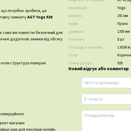
Защита от истирания
АС 4 (се
Коллекция
Yoga
, що потрібно зробити, це
Ширина
191 мм
тавку ламінату
AGT Yoga 928
Назва
Прана
довжина
1200 мм
ак само він повністю безпечний для
ачені додаткові знижки від обсягу
Упаковка
8 шт
Площадь в упаковке
1.8336 м
Колір
Коричн
 коли структура поверхні
Номер декора
928
Новий відгук або коментар
 комерційного.
ернет-магазині
віші ціни для покупців онлайн.