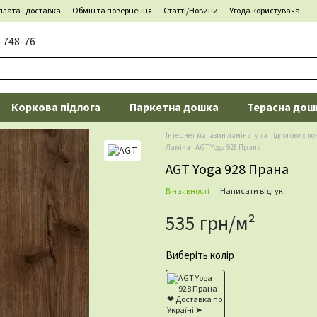
лата і доставка
Обмін та повернення
Статті/Новини
Угода користувача
-748-76
Коркова підлога
Паркетна дошка
Терасна дош
Інтернет магазин ламінату та підлогових по
Ламінат AGT Yoga 928 Прана
AGT Yoga 928 Прана
В наявності
Написати відгук
535 грн/м²
Виберіть колір