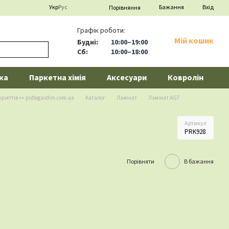
Укр
Рус
Бажання
Вхід
Порівняння
Графік роботи:
Мій кошик
Будні:
10:00–19:00
Сб:
10:00–18:00
ка
Паркетна хімія
Аксесуари
Ковролін
криттів 👀 pidlogavdim.com.ua
Каталог
Ламінат
Ламінат AGT
Артикул
PRK928
Порівняти
В бажання