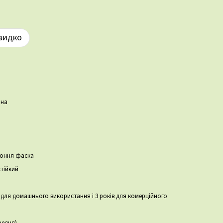
видко
ина
роння фаска
тійкий
в для домашнього використання і 3 років для комерційного