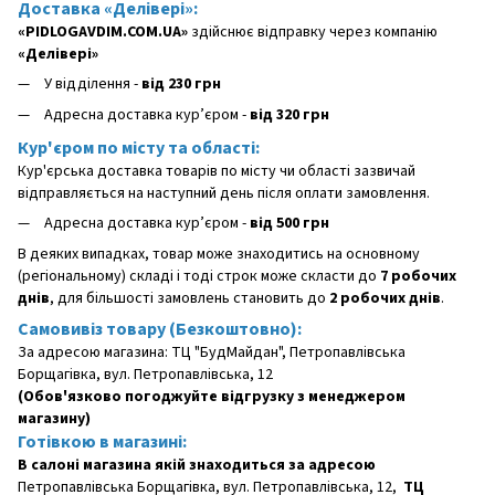
Доставка «Делівері»:
«PIDLOGAVDIM.COM.UA»
здійснює відправку через компанію
«Делівері»
У відділення -
від 230 грн
Адресна доставка кур’єром -
від 320 грн
Кур'єром по місту та області:
Кур'єрська доставка товарів по місту чи області зазвичай
відправляється на наступний день після оплати замовлення.
Адресна доставка кур’єром -
від 500 грн
В деяких випадках, товар може знаходитись на основному
(регіональному) складі і тоді строк може скласти до
7 робочих
днів
, для більшості замовлень становить до
2 робочих днів
.
Самовивіз товару (Безкоштовно):
За адресою магазина: ТЦ "БудМайдан", Петропавлівська
Борщагівка, вул. Петропавлівська, 12
(Обов'язково погоджуйте відгрузку з менеджером
магазину)
Готівкою в магазині:
В салоні магазина якій знаходиться за адресою
Петропавлівська Борщагівка, вул. Петропавлівська, 12,
ТЦ