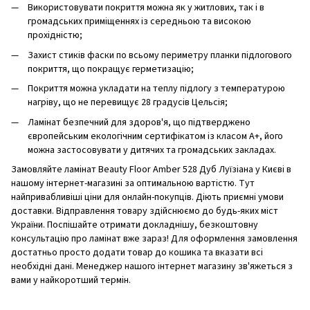
Використовувати покриття можна як у житлових, так і в
громадських приміщеннях із середньою та високою
прохідністю;
Захист стиків фаски по всьому периметру планки підлогового
покриття, що покращує герметизацію;
Покриття можна укладати на теплу підлогу з температурою
нагріву, що не перевищує 28 градусів Цельсія;
Ламінат безпечний для здоров'я, що підтверджено
європейським екологічним сертифікатом із класом А+, його
можна застосовувати у дитячих та громадських закладах.
Замовляйте ламінат Beauty Floor Amber 528 Дуб Луїзіана у Києві в
нашому інтернет-магазині за оптимальною вартістю. Тут
найпривабливіші ціни для онлайн-покупців. Діють приємні умови
доставки. Відправлення товару здійснюємо до будь-яких міст
України. Поспішайте отримати докладнішу, безкоштовну
консультацію про ламінат вже зараз! Для оформлення замовлення
достатньо просто додати товар до кошика та вказати всі
необхідні дані. Менеджер нашого інтернет магазину зв'яжеться з
вами у найкоротший термін.