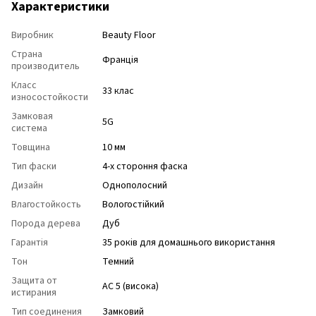
Характеристики
Виробник
Beauty Floor
Страна
Франція
производитель
Класс
33 клас
износостойкости
Замковая
5G
система
Товщина
10 мм
Тип фаски
4-х стороння фаска
Дизайн
Однополосний
Влагостойкость
Вологостійкий
Порода дерева
Дуб
Гарантія
35 років для домашнього використання
Тон
Темний
Защита от
АС 5 (висока)
истирания
Тип соединения
Замковий