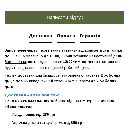
Написати відгук
Доставка
Оплата
Гарантія
Замовлення
через перевізника зазвичай відправляється в той же
день, якщо оплачено до
13:00
, інколи можливо на наступний день.
Замовлення
, підтверджені після
13:00
чи у вихідні та святкові дні -
будуть відправлені на наступний робочий день.
Термін доставки для більшості замовлень становить
2 робочих
дні
, в деяких випадках цей строк може скласти до
7 робочих
днів
.
Доставка «Нова пошта»:
«PIDLOGAVDIM.COM.UA»
здійснює відправку через компанію
«Нова пошта»
У відділення:
від 280 грн
Адресна доставка кур’єром:
від 350 грн