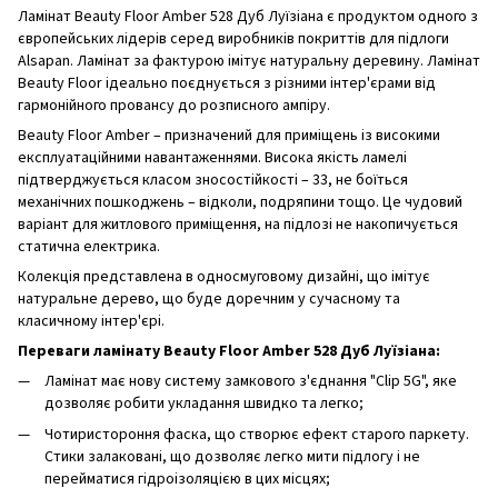
Ламінат Beauty Floor Amber 528 Дуб Луїзіана є продуктом одного з
європейських лідерів серед виробників покриттів для підлоги
Alsapan. Ламінат за фактурою імітує натуральну деревину. Ламінат
Beauty Floor ідеально поєднується з різними інтер'єрами від
гармонійного провансу до розписного ампіру.
Beauty Floor Amber – призначений для приміщень із високими
експлуатаційними навантаженнями. Висока якість ламелі
підтверджується класом зносостійкості – 33, не боїться
механічних пошкоджень – відколи, подряпини тощо. Це чудовий
варіант для житлового приміщення, на підлозі не накопичується
статична електрика.
Колекція представлена ​​в односмуговому дизайні, що імітує
натуральне дерево, що буде доречним у сучасному та
класичному інтер'єрі.
Переваги ламінату Beauty Floor Amber 528 Дуб Луїзіана:
Ламінат має нову систему замкового з'єднання "Clip 5G", яке
дозволяє робити укладання швидко та легко;
Чотиристороння фаска, що створює ефект старого паркету.
Стики залаковані, що дозволяє легко мити підлогу і не
перейматися гідроізоляцією в цих місцях;