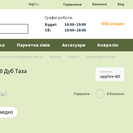
Укр
Рус
Бажання
Вхід
Порівняння
Графік роботи:
Мій кошик
Будні:
10:00–19:00
Сб:
10:00–18:00
ка
Паркетна хімія
Аксесуари
Ковролін
криттів 👀 pidlogavdim.com.ua
Каталог
Ламінат
Ламінат Beauty Floor
20 Дуб Таза
Артикул
sapphire-420
/м²
Порівняти
В бажання
видко