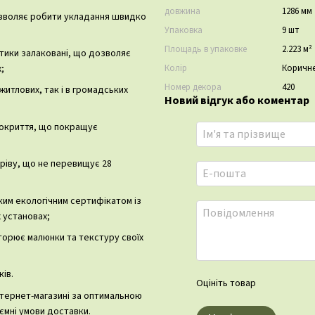
довжина
1286 мм
дозволяє робити укладання швидко
Упаковка
9 шт
Площадь в упаковке
2.223 м²
тики залаковані, що дозволяє
;
Колір
Коричн
Номер декора
420
житлових, так і в громадських
Новий відгук або коментар
покриття, що покращує
ріву, що не перевищує 28
им екологічним сертифікатом із
 установах;
торює малюнки та текстуру своїх
ів.
Оцініть товар
нтернет-магазині за оптимальною
иємні умови доставки.