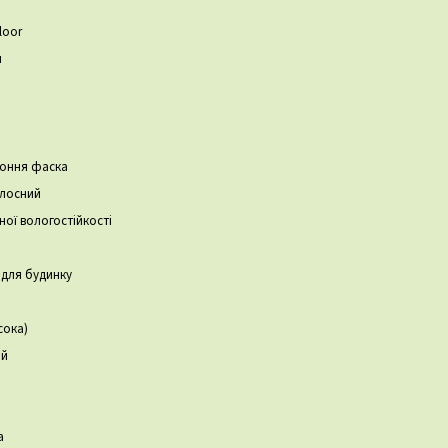
loor
я
роння фаска
лосний
ної вологостійкості
в для будинку
сока)
ий
а