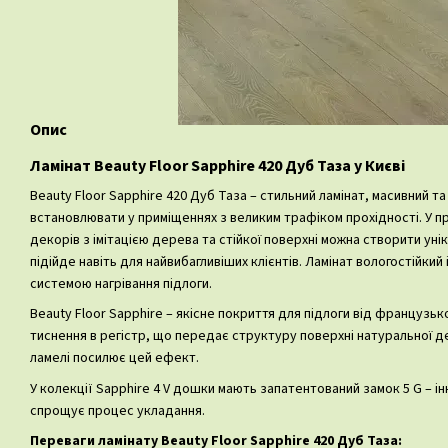
Опис
Ламінат Beauty Floor Sapphire 420 Дуб Таза у Києві
Beauty Floor Sapphire 420 Дуб Таза – стильний ламінат, масивний т
встановлювати у приміщеннях з великим трафіком прохідності. У 
декорів з імітацією дерева та стійкої поверхні можна створити унік
підійде навіть для найвибагливіших клієнтів. Ламінат вологостійкий
системою нагрівання підлоги.
Beauty Floor Sapphire – якісне покриття для підлоги від французько
тиснення в регістр, що передає структуру поверхні натуральної 
ламелі посилює цей ефект.
У колекції Sapphire 4 V дошки мають запатентований замок 5 G – і
спрощує процес укладання.
Переваги ламінату Beauty Floor Sapphire 420 Дуб Таза: