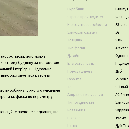
Виробник
Beauty F
Страна производитель
Франці
Класс износостойкости
33 клас
Замковая система
5G
Товщина
8 мм
Тип фаски
4-х сто
Дизайн
Однопо
а зносостійкий, його можна
приватному будинку за допомогою
Влагостойкость
Підвище
альний інтер'єр. Він ідеально
Порода дерева
Дуб
 і використовується разом із
Гарантія
25 рокі
Тон
Світлий
го виробника, у якого є унікальне
Защита от истирания
АС 5 (ви
деревини, фаска по периметру
Тип соединения
Замков
Коллекция
Sapphire
нноваційне замкове з'єднання, що
Ширина
192 мм
Назва
Дуб Таз