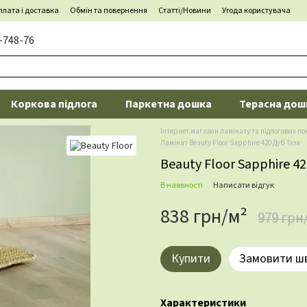
лата і доставка
Обмін та повернення
Статті/Новини
Угода користувача
-748-76
Коркова підлога
Паркетна дошка
Терасна дош
Інтернет магазин ламінату та підлогових по
Ламінат Beauty Floor Sapphire 420 Дуб Таза
Beauty Floor Sapphire 4
В наявності
Написати відгук
838 грн/м²
979 грн
Купити
Замовити ш
Характеристики