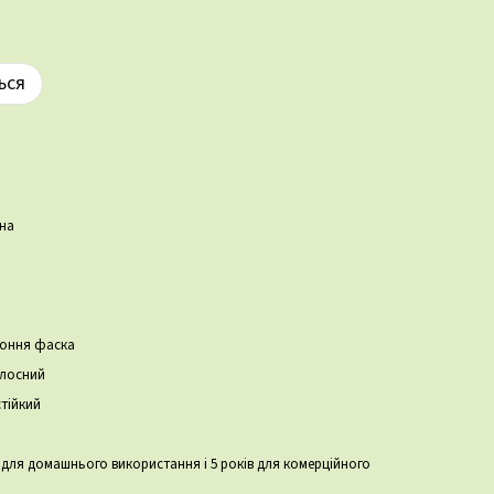
ься
a
на
роння фаска
лосний
тійкий
в для домашнього використання і 5 років для комерційного