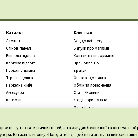
Каталог
Клієнтам
Ламінат
Вхід до кабінету
Стінові панелі
Відгуки про магазин
Вінілова підлога
Контактна інформація
Коркова підлога
Про компанію
Паркетна дошка
Бренди
Терасна дошка
Оплата і доставка
Паркетна хімія
Обмін та повернення
Аксесуари
Статті/Новини
Ковролін
Угода користувача
Мапа сайту
Ми в соцмережах
ркетингу та статистичних цілей, а також для безпечної та оптимальної 
зера. Натисніть кнопку «Погодитися», щоб дати згоду на використання 