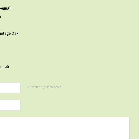
редня)
n
Vintage Oak
льний
Увійти за допомогою