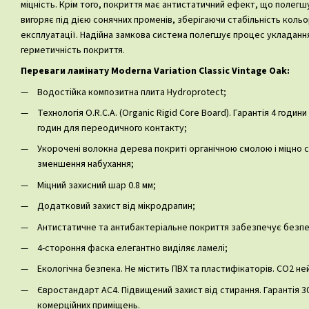
міцність. Крім того, покриття має антистатичний ефект, що полегш
вигоряє під дією сонячних променів, зберігаючи стабільність коль
експлуатації. Надійна замкова система полегшує процес укладанн
герметичність покриття.
Переваги ламінату Moderna Variation Classic Vintage Oak:
Водостійка композитна плита Hydroprotect;
Технологія O.R.C.A. (Organic Rigid Core Board). Гарантія 4 годин
годин для переодичного контакту;
Укорочені волокна дерева покриті органічною смолою і міцно с
зменшення набухання;
Міцний захисний шар 0.8 мм;
Додатковий захист від мікродрапин;
Антистатичне та антибактеріальне покриття забезпечує безпек
4-стороння фаска елегантно виділяє ламелі;
Екологічна безпека. Не містить ПВХ та пластифікаторів. CO2 н
Євростандарт AC4. Підвищений захист від стирання. Гарантія 30
комерційних приміщень.