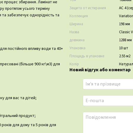
Тон
Темний
ує процес збирання. Ламінат не
Защита от истирания
АС 4 (се
ору протягом усього терміну
я та забезпечує однорідність та
Коллекция
Variatio
Ширина
198 мм
Назва
Classic 
довжина
1288 мм
Упаковка
10 шт
и для постійного впливу води та 40+
Площадь в упаковке
2.55 м2
пресовані (більше 900 кг\м3) для
Колір
Натура
Новий відгук або коментар
у для вас та дітей;
ейтральний продукт;
 років для дому та 5 років для