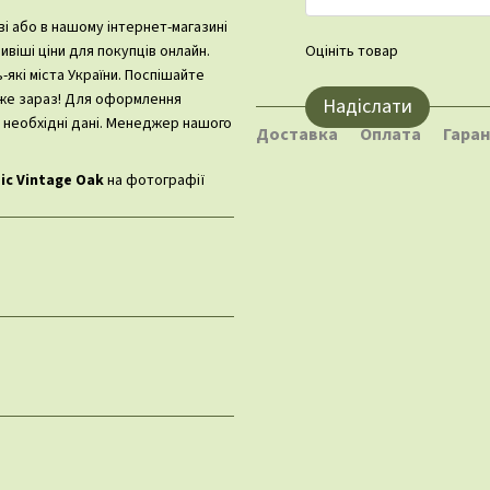
ві або в нашому інтернет-магазині
Оцініть товар
віші ціни для покупців онлайн.
які міста України. Поспішайте
вже зараз! Для оформлення
Надіслати
 необхідні дані. Менеджер нашого
Доставка
Оплата
Гаран
ic Vintage Oak
на фотографії