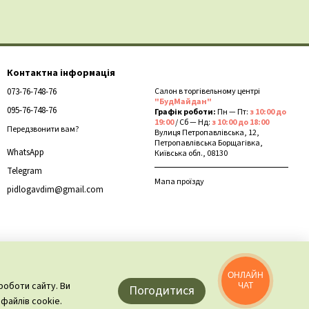
Контактна інформація
073-76-748-76
Салон в торгівельному центрі
"БудМайдан"
095-76-748-76
Графік роботи:
Пн — Пт:
з 10:00 до
19:00
/ Сб — Нд:
з 10:00 до 18:00
Передзвонити вам?
Вулиця Петропавлівська, 12,
Петропавлівська Борщагівка,
WhatsApp
Київська обл., 08130
Telegram
Мапа проїзду
pidlogavdim@gmail.com
ОНЛАЙН
роботи сайту. Ви
ЧАТ
Погодитися
файлів cookie.