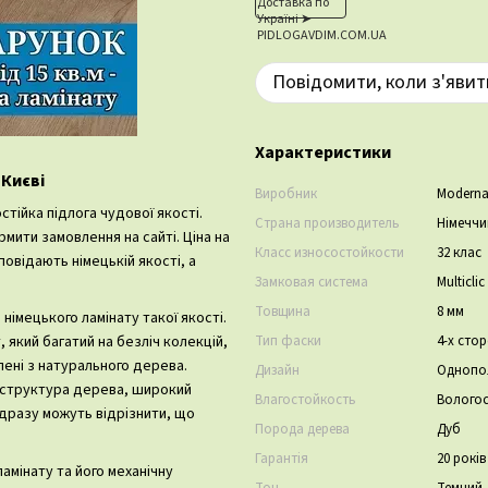
Повідомити, коли з'явит
Характеристики
 Києві
Виробник
Modern
стійка підлога чудової якості.
Страна производитель
Німеччи
мити замовлення на сайті. Ціна на
Класс износостойкости
32 клас
овідають німецькій якості, а
Замковая система
Multiclic
Товщина
8 мм
 німецького ламінату такої якості.
Тип фаски
4-х сто
 який багатий на безліч колекцій,
блені з натурального дерева.
Дизайн
Однопо
на структура дерева, широкий
Влагостойкость
Вологос
дразу можуть відрізнити, що
Порода дерева
Дуб
Гарантія
20 рокі
амінату та його механічну