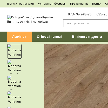
Перейти до основного контенту
Відгуки про магазин
Контактна інформація
Про компанію
Бренди
Оп
073-76-748-76
095-76
Ламінат
Стінові панелі
Вінілова підлога