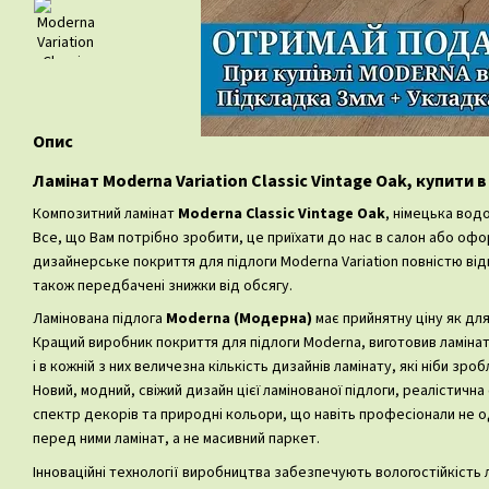
Опис
Ламінат Moderna Variation Classic Vintage Oak, купити в
Композитний ламінат
Moderna Classic Vintage Oak
, німецька водо
Все, що Вам потрібно зробити, це приїхати до нас в салон або офор
дизайнерське покриття для підлоги Moderna Variation повністю відп
також передбачені знижки від обсягу.
Ламінована підлога
Moderna (Модерна)
має прийнятну ціну як для
Кращий виробник покриття для підлоги Moderna, виготовив ламінат,
і в кожній з них величезна кількість дизайнів ламінату, які ніби зро
Новий, модний, свіжий дизайн цієї ламінованої підлоги, реалістич
спектр декорів та природні кольори, що навіть професіонали не о
перед ними ламінат, а не масивний паркет.
Інноваційні технології виробництва забезпечують вологостійкість л