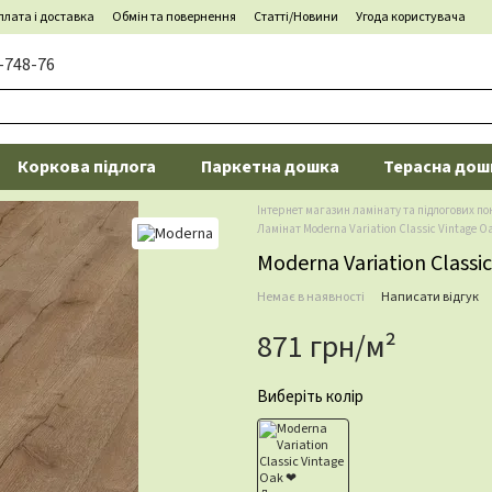
лата і доставка
Обмін та повернення
Статті/Новини
Угода користувача
-748-76
Коркова підлога
Паркетна дошка
Терасна дош
Інтернет магазин ламінату та підлогових по
Ламінат Moderna Variation Classic Vintage O
Moderna Variation Classi
Немає в наявності
Написати відгук
871 грн/м²
Виберіть колір