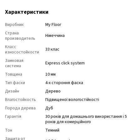
Характеристики
Виробник
My Floor
Страна
Німеччина
производитель
Класс
33 клас
износостойкости
Замковая
Express click system
система
Товщина
10 мм
Тип фаски
4-х стороння фаска
Дизайн
Дерево
Влагостойкость
Підвищеної вологостійкості
Порода дерева
Дуб
Гарантія
30 років для домашнього використання і 5
років для комерційного
Тон
Темний
Защита от