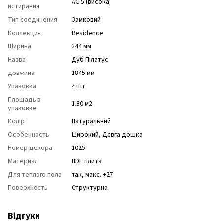
АС 5 (висока)
истирания
Тип соединения
Замковий
Коллекция
Residence
Ширина
244 мм
Назва
Дуб Пілатус
довжина
1845 мм
Упаковка
4 шт
Площадь в
1.80 м2
упаковке
Колір
Натуральний
Особенность
Широкий, Довга дошка
Номер декора
1025
Материал
HDF плита
Для теплого пола
так, макс. +27
Поверхность
Структурна
Відгуки