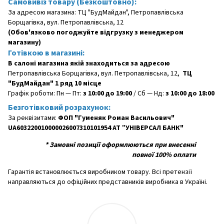
Самовивіз товару (Безкоштовно):
За адресою магазина: ТЦ "БудМайдан", Петропавлівська
Борщагівка, вул. Петропавлівська, 12
(Обов'язково погоджуйте відгрузку з менеджером
магазину)
Готівкою в магазині:
В салоні магазина якій знаходиться за адресою
Петропавлівська Борщагівка, вул. Петропавлівська, 12,
ТЦ
"БудМайдан" 1 ряд 10 місце
Графік роботи: Пн — Пт:
з 10:00 до 19:00
/ Сб — Нд:
з 10:00 до 18:00
Безготівковий розрахунок:
За реквізитами:
ФОП "Гуменяк Роман Васильович"
UA603220010000026007310101954 АТ ”УНІВЕРСАЛ БАНК"
*
Замовні позиції оформлюються при внесенні
повної 100% оплати
Гарантія встановлюється виробником товару. Всі претензії
направляються до офіційних представників виробника в Україні.