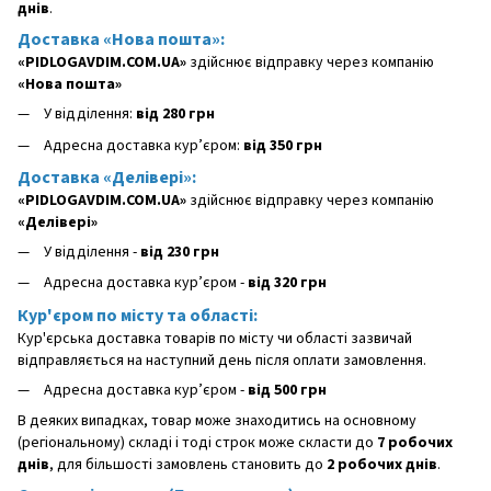
днів
.
Доставка «Нова пошта»:
«PIDLOGAVDIM.COM.UA»
здійснює відправку через компанію
«Нова пошта»
У відділення:
від 280 грн
Адресна доставка кур’єром:
від 350 грн
Доставка «Делівері»:
«PIDLOGAVDIM.COM.UA»
здійснює відправку через компанію
«Делівері»
У відділення -
від 230 грн
Адресна доставка кур’єром -
від 320 грн
Кур'єром по місту та області:
Кур'єрська доставка товарів по місту чи області зазвичай
відправляється на наступний день після оплати замовлення.
Адресна доставка кур’єром -
від 500 грн
В деяких випадках, товар може знаходитись на основному
(регіональному) складі і тоді строк може скласти до
7 робочих
днів
, для більшості замовлень становить до
2 робочих днів
.