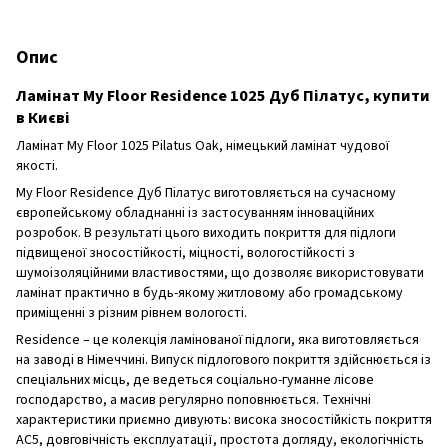
Опис
Ламінат My Floor Residence 1025 Дуб Пілатус, купити
в Києві
Ламінат My Floor 1025 Pilatus Oak, німецький ламінат чудової
якості.
My Floor Residence Дуб Пілатус виготовляється на сучасному
європейському обладнанні із застосуванням інноваційних
розробок. В результаті цього виходить покриття для підлоги
підвищеної зносостійкості, міцності, вологостійкості з
шумоізоляційними властивостями, що дозволяє використовувати
ламінат практично в будь-якому житловому або громадському
приміщенні з різним рівнем вологості.
Residence – це колекція ламінованої підлоги, яка виготовляється
на заводі в Німеччині. Випуск підлогового покриття здійснюється із
спеціальних місць, де ведеться соціально-гуманне лісове
господарство, а масив регулярно поповнюється. Технічні
характеристики приємно дивують: висока зносостійкість покриття
AC5, довговічність експлуатації, простота догляду, екологічність