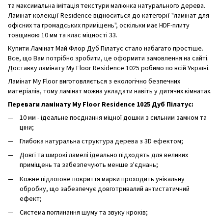
та максимальна імітація текстури малюнка натурального дерева.
Ламінат колекції Residence відноситься до категорії "ламінат для
офісних та громадських приміщень", оскільки має HDF-плиту
товщиною 10 мм та клас міцності 33.
Купити Ламінат Май Флор Дуб Пілатус стало набагато простіше.
Все, що Вам потрібно зробити, це оформити замовлення на сайті.
Доставку ламінату My Floor Residence 1025 робимо по всій Україні.
Ламінат My Floor виготовляється з екологічно безпечних
матеріалів, тому ламінат можна укладати навіть у дитячих кімнатах.
Переваги ламінату My Floor Residence 1025 Дуб Пілатус:
10 мм - ідеальне поєднання міцної дошки з сильним замком та
ціни;
Глибока натуральна структура дерева з 3D ефектом;
Довгі та широкі ламелі ідеально підходять для великих
приміщень та забезпечують менше з'єднань;
Кожне підлогове покриття марки проходить унікальну
обробку, що забезпечує довготривалий антистатичний
ефект;
Система поглинання шуму та звуку кроків;