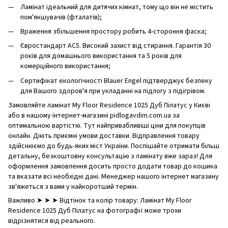
Ламінат ідеальний для дитячих кімнат, тому що він не містить
пом'якшувачів (фталатів);
Враження збільшення простору робить 4-стороння фаска;
Євростандарт AC5. Високий захист від стирання. Гарантія 30
років для домашнього використання та 5 років для
комерційного використання;
Сертифікат екологічності Blauer Engel підтверджує безпеку
для Вашого здоров'я при укладанні на підлогу з підігрівом.
Замовляйте ламінат My Floor Residence 1025 Дуб Пілатус у Києві
або в нашому інтернет-магазині pidlogavdim.com.ua за
оптимальною вартістю. Тут найпривабливіші ціни для покупців
онлайн. Діють приємні умови доставки. Відправлення товару
здійснюємо до будь-яких міст України. Поспішайте отримати більш
детальну, безкоштовну консультацію з ламінату вже зараз! Для
оформлення замовлення досить просто додати товар до кошика
та вказати всі необхідні дані. Менеджер нашого інтернет магазину
зв'яжеться з вами у найкоротший термін.
Важливо ➤ ➤ ➤ Відтінок та колір товару: Ламінат My Floor
Residence 1025 Дуб Пілатус на фотографії може трохи
відрізнятися від реального.