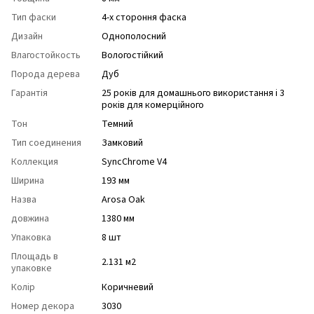
Тип фаски
4-х стороння фаска
Дизайн
Однополосний
Влагостойкость
Вологостійкий
Порода дерева
Дуб
Гарантія
25 років для домашнього використання і 3
років для комерційного
Тон
Темний
Тип соединения
Замковий
Коллекция
SyncChrome V4
Ширина
193 мм
Назва
Arosa Oak
довжина
1380 мм
Упаковка
8 шт
Площадь в
2.131 м2
упаковке
Колір
Коричневий
Номер декора
3030