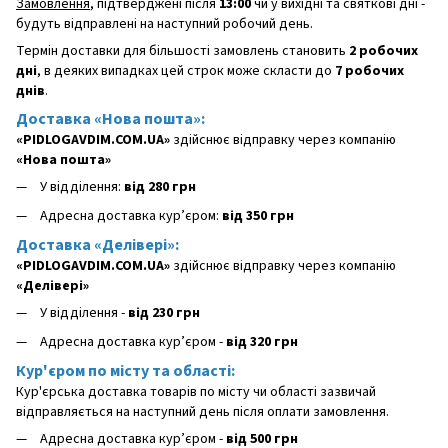
Замовлення
, підтверджені після
13:00
чи у вихідні та святкові дні -
будуть відправлені на наступний робочий день.
Термін доставки для більшості замовлень становить
2 робочих
дні
, в деяких випадках цей строк може скласти до
7 робочих
днів
.
Доставка «Нова пошта»:
«PIDLOGAVDIM.COM.UA»
здійснює відправку через компанію
«Нова пошта»
У відділення:
від 280 грн
Адресна доставка кур’єром:
від 350 грн
Доставка «Делівері»:
«PIDLOGAVDIM.COM.UA»
здійснює відправку через компанію
«Делівері»
У відділення -
від 230 грн
Адресна доставка кур’єром -
від 320 грн
Кур'єром по місту та області:
Кур'єрська доставка товарів по місту чи області зазвичай
відправляється на наступний день після оплати замовлення.
Адресна доставка кур’єром -
від 500 грн