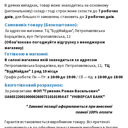
В деяких випадках, товар може знаходитись на основному
(регіональному) складі і тоді строк може скласти до
7 робочих
днів
, для більшості замовлень становить до
2 робочих днів
.
Самовивіз товару (Безкоштовно):
За адресою магазина: ТЦ "БудМайдан", Петропавлівська
Борщагівка, вул. Петропавлівська, 12
(Обов'язково погоджуйте відгрузку з менеджером
магазину)
Готівкою в магазині:
В салоні магазина якій знаходиться за адресою
Петропавлівська Борщагівка, вул. Петропавлівська, 12,
ТЦ
"БудМайдан" 1 ряд 10 місце
Графік роботи: Пн — Пт:
з 10:00 до 19:00
/ Сб — Нд:
з 10:00 до 18:00
Безготівковий розрахунок:
За реквізитами:
ФОП "Гуменяк Роман Васильович"
UA603220010000026007310101954 АТ ”УНІВЕРСАЛ БАНК"
*
Замовні позиції оформлюються при внесенні
повної 100% оплати
Гарантія встановлюється виробником товару. Всі претензії
направляються до офіційних представників виробника в Україні.