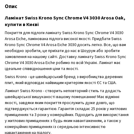
Опис
Ламінат Swiss Krono Sync Chrome V4 3030 Arosa Oak,
купити в Києві
Покриття для підлоги ламінату Swiss Krono Sync Chrome V4 3030
Arosa Eiche, ламінована підлога високої якості. Придбати Swiss
Krono Sync Chrome V4 Arosa Eiche 3030 досить легко. Все, що вам
необхідно зробити, це приїхати до нас в Шоурум або зробити
замовлення на нашому сайті. Доставку ламінату Swiss Krono Sync
Chrome V4 3030 Arosa Eiche робимо по всій Україні. Ламінат має
ідеальне співвідношення ціни та якості.
Swiss Krono - це швейцарський бренд з виробництва деревних
плит, який відповідає найвищим критеріям якості ЄС та США.
Ламінат Swiss Krono - створить неповторний стиль та додасть
швейцарської вишуканості вашому помешканню! Має відмінні
якості, завдяки яким покриття прослужить дуже довго, що
підтверджується гарантією. Гарантія складає 25 років у житлових
приміщеннях та 3 роки у комерційних. Підходить для використання
у житлових приміщеннях з будь-яким навантаженням, а також у
комерційних приміщеннях із середньою інтенсивністю
навантаження на підлогу.