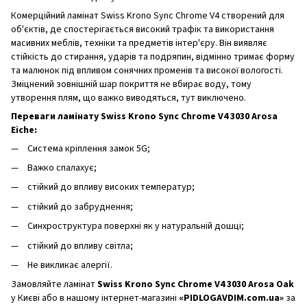
Комерційний ламінат Swiss Krono Sync Chrome V4 створений для
об'єктів, де спостерігається високий трафік та використання
масивних меблів, техніки та предметів інтер'єру. Він виявляє
стійкість до стирання, ударів та подряпин, відмінно тримає форму
та малюнок під впливом сонячних променів та високої вологості.
Зміцнений зовнішній шар покриття не вбирає воду, тому
утворення плям, що важко виводяться, тут виключено.
Переваги ламінату Swiss Krono Sync Chrome V4 3030 Arosa
Eiche:
Система кріплення замок 5G;
Важко спалахує;
стійкий до впливу високих температур;
стійкий до забруднення;
Синхроструктура поверхні як у натуральній дошці;
стійкий до впливу світла;
Не викликає алергії.
Замовляйте ламінат
Swiss Krono Sync Chrome V4 3030 Arosa Oak
у Києві або в нашому інтернет-магазині
«PIDLOGAVDIM.com.ua»
за