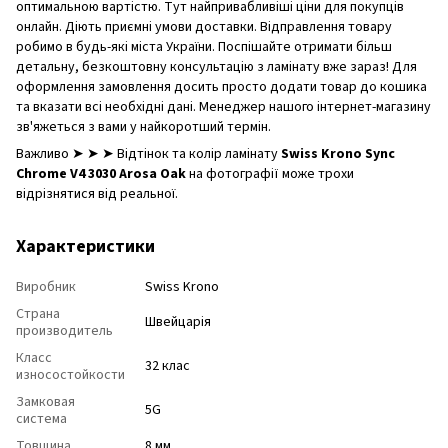
оптимальною вартістю. Тут найпривабливіші ціни для покупців
онлайн. Діють приємні умови доставки. Відправлення товару
робимо в будь-які міста України. Поспішайте отримати більш
детальну, безкоштовну консультацію з ламінату вже зараз! Для
оформлення замовлення досить просто додати товар до кошика
та вказати всі необхідні дані. Менеджер нашого інтернет-магазину
зв'яжеться з вами у найкоротший термін.
Важливо ➤ ➤ ➤ Відтінок та колір ламінату
Swiss Krono Sync
Chrome V4 3030 Arosa Oak
на фотографії може трохи
відрізнятися від реальної.
Характеристики
Виробник
Swiss Krono
Страна
Швейцарія
производитель
Класс
32 клас
износостойкости
Замковая
5G
система
Товщина
8 мм