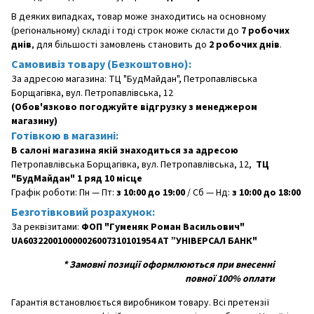
В деяких випадках, товар може знаходитись на основному
(регіональному) складі і тоді строк може скласти до
7 робочих
днів
, для більшості замовлень становить до
2 робочих днів
.
Самовивіз товару (Безкоштовно):
За адресою магазина: ТЦ "БудМайдан", Петропавлівська
Борщагівка, вул. Петропавлівська, 12
(Обов'язково погоджуйте відгрузку з менеджером
магазину)
Готівкою в магазині:
В салоні магазина якій знаходиться за адресою
Петропавлівська Борщагівка, вул. Петропавлівська, 12,
ТЦ
"БудМайдан" 1 ряд 10 місце
Графік роботи: Пн — Пт:
з 10:00 до 19:00
/ Сб — Нд:
з 10:00 до 18:00
Безготівковий розрахунок:
За реквізитами:
ФОП "Гуменяк Роман Васильович"
UA603220010000026007310101954 АТ ”УНІВЕРСАЛ БАНК"
*
Замовні позиції оформлюються при внесенні
повної 100% оплати
Гарантія встановлюється виробником товару. Всі претензії