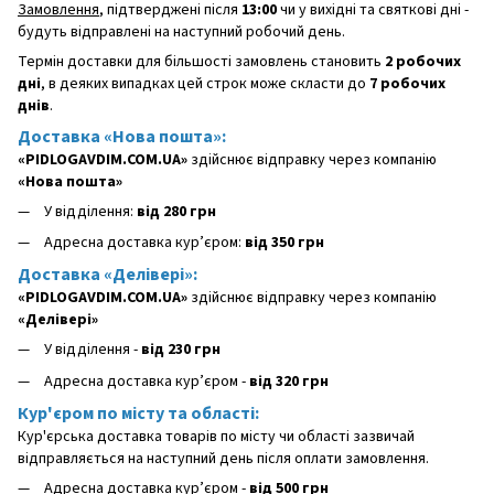
Замовлення
, підтверджені після
13:00
чи у вихідні та святкові дні -
будуть відправлені на наступний робочий день.
Термін доставки для більшості замовлень становить
2 робочих
дні
, в деяких випадках цей строк може скласти до
7 робочих
днів
.
Доставка «Нова пошта»:
«PIDLOGAVDIM.COM.UA»
здійснює відправку через компанію
«Нова пошта»
У відділення:
від 280 грн
Адресна доставка кур’єром:
від 350 грн
Доставка «Делівері»:
«PIDLOGAVDIM.COM.UA»
здійснює відправку через компанію
«Делівері»
У відділення -
від 230 грн
Адресна доставка кур’єром -
від 320 грн
Кур'єром по місту та області:
Кур'єрська доставка товарів по місту чи області зазвичай
відправляється на наступний день після оплати замовлення.
Адресна доставка кур’єром -
від 500 грн