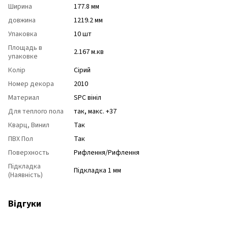
Ширина
177.8 мм
довжина
1219.2 мм
Упаковка
10 шт
Площадь в
2.167 м.кв
упаковке
Колір
Сірий
Номер декора
2010
Материал
SPC вініл
Для теплого пола
так, макс. +37
Кварц, Винил
Так
ПВХ Пол
Так
Поверхность
Рифлення/Рифлення
Підкладка
Підкладка 1 мм
(Наявність)
Відгуки