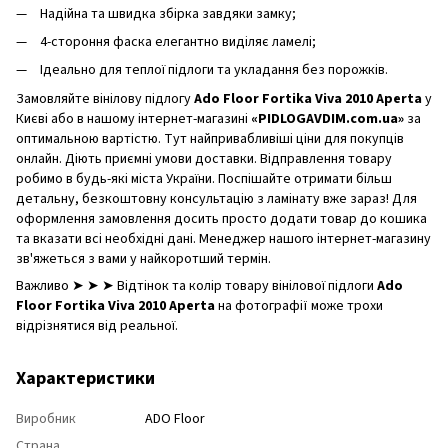
Надійна та швидка збірка завдяки замку;
4-стороння фаска елегантно виділяє ламелі;
Ідеально для теплої підлоги та укладання без порожків.
Замовляйте вінілову підлогу
Ado Floor Fortika Viva 2010 Aperta
у
Києві або в нашому інтернет-магазині
«PIDLOGAVDIM.com.ua»
за
оптимальною вартістю. Тут найпривабливіші ціни для покупців
онлайн. Діють приємні умови доставки. Відправлення товару
робимо в будь-які міста України. Поспішайте отримати більш
детальну, безкоштовну консультацію з ламінату вже зараз! Для
оформлення замовлення досить просто додати товар до кошика
та вказати всі необхідні дані. Менеджер нашого інтернет-магазину
зв'яжеться з вами у найкоротший термін.
Важливо ➤ ➤ ➤ Відтінок та колір товару вінілової підлоги
Ado
Floor Fortika Viva 2010 Aperta
на фотографії може трохи
відрізнятися від реальної.
Характеристики
Виробник
ADO Floor
Страна