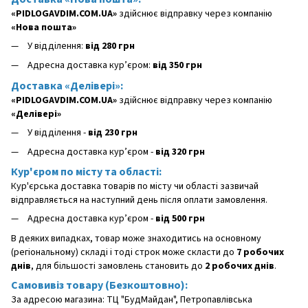
«PIDLOGAVDIM.COM.UA»
здійснює відправку через компанію
«Нова пошта»
У відділення:
від 280 грн
Адресна доставка кур’єром:
від 350 грн
Доставка «Делівері»:
«PIDLOGAVDIM.COM.UA»
здійснює відправку через компанію
«Делівері»
У відділення -
від 230 грн
Адресна доставка кур’єром -
від 320 грн
Кур'єром по місту та області:
Кур'єрська доставка товарів по місту чи області зазвичай
відправляється на наступний день після оплати замовлення.
Адресна доставка кур’єром -
від 500 грн
В деяких випадках, товар може знаходитись на основному
(регіональному) складі і тоді строк може скласти до
7 робочих
днів
, для більшості замовлень становить до
2 робочих днів
.
Самовивіз товару (Безкоштовно):
За адресою магазина: ТЦ "БудМайдан", Петропавлівська