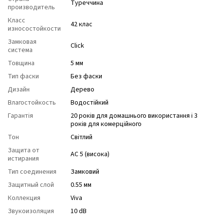
Туреччина
производитель
Класс
42 клас
износостойкости
Замковая
Click
система
Товщина
5 мм
Тип фаски
Без фаски
Дизайн
Дерево
Влагостойкость
Водостійкий
Гарантія
20 років для домашнього використання і 3
років для комерційного
Тон
Світлий
Защита от
АС 5 (висока)
истирания
Тип соединения
Замковий
Защитный слой
0.55 мм
Коллекция
Viva
Звукоизоляция
10 dB