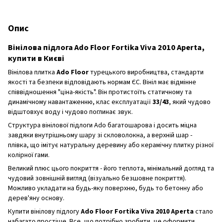
Опис
Вінілова підлога Ado Floor Fortika Viva 2010 Aperta,
купити в Києві
Вінілова плитка
Ado Floor
турецького виробництва, стандарти
якості та безпеки відповідають нормам ЄС. Вініл має відмінне
співвідношення "ціна-якість". Він протистоїть статичному та
динамічному навантаженню, клас експлуатації
33/43
, який чудово
відштовхує воду і чудово поглинає звук.
Структура вінілової підлоги Ado багатошарова і досить міцна
завдяки внутрішньому шару зі скловолокна, а верхній шар -
плівка, що імітує натуральну деревину або керамічну плитку різної
колірної гами.
Великий плюс цього покриття - його теплота, мінімальний догляд та
чудовий зовнішній вигляд (візуально безшовне покриття).
Можливо укладати на будь-яку поверхню, будь то бетонну або
дерев'яну основу.
Купити вінілову підлогу
Ado Floor Fortika Viva 2010 Aperta
стало
набагато простіше. Все, що потрібно зробити, це оформити