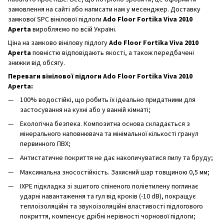
замовлення на сайті або написати нам у месенджер. Доставку
замкової SPC вінілової підлоги
Ado Floor Fortika Viva 2010
Aperta
виробляємо по всій Україні.
Ціна на замково вінілову підлогу
Ado Floor Fortika Viva 2010
Aperta
повністю відповідають якості, а також передбачені
знижки від обсягу.
Переваги вінілової підлоги Ado Floor Fortika Viva 2010
Aperta:
100% водостійкі, що робить їх ідеально придатними для
застосування на кухні або у ванній кімнаті;
Екологічна безпека. Композитна основа складається з
мінерального наповнювача та мінімальної кількості гранул
первинного ПВХ;
Антистатичне покриття не дає накопичуватися пилу та бруду;
Максимальна зносостійкість. Захисний шар товщиною 0,5 мм;
IXPE підкладка зі зшитого спіненого поліетилену поглинає
ударні навантаження та гул від кроків (-10 dB), покращує
теплоізоляційні та звукоізоляційні властивості підлогового
покриття, компенсує дрібні нерівності чорнової підлоги;